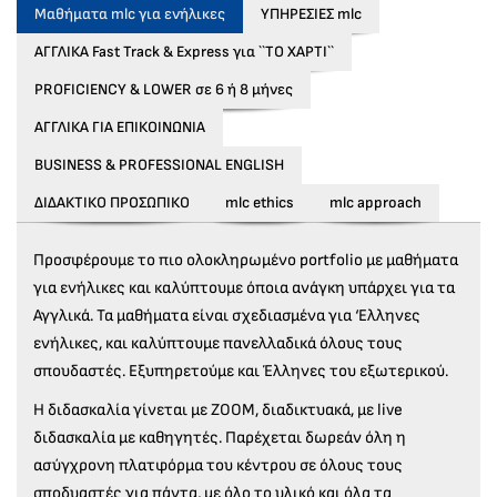
Μαθήματα mlc για ενήλικες
ΥΠΗΡΕΣΙΕΣ mlc
AΓΓΛΙΚΑ Fast Track & Express για ``ΤΟ ΧΑΡΤΙ``
PROFICIENCY & LOWER σε 6 ή 8 μήνες
ΑΓΓΛΙΚΑ ΓΙΑ ΕΠΙΚΟΙΝΩΝΙΑ
BUSINESS & PROFESSIONAL ENGLISH
ΔΙΔΑΚΤΙΚΟ ΠΡΟΣΩΠΙΚΟ
mlc ethics
mlc approach
Προσφέρουμε το πιο ολοκληρωμένο portfolio με μαθήματα
για ενήλικες και καλύπτουμε όποια ανάγκη υπάρχει για τα
Αγγλικά. Τα μαθήματα είναι σχεδιασμένα για ‘Ελληνες
ενήλικες, και καλύπτουμε πανελλαδικά όλους τους
σπουδαστές. Εξυπηρετούμε και Έλληνες του εξωτερικού.
Η διδασκαλία γίνεται με ΖΟΟΜ, διαδικτυακά, με live
διδασκαλία με καθηγητές. Παρέχεται δωρεάν όλη η
ασύγχρονη πλατφόρμα του κέντρου σε όλους τους
σποδυαστές για πάντα, με όλο το υλικό και όλα τα