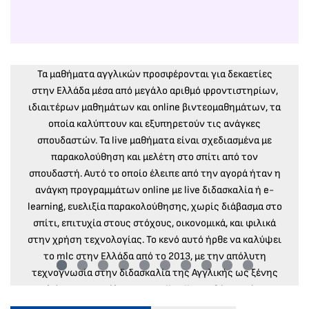
mlc key points | It's EXPRESS
It’s EXPRESS
◾ Παίρνεις το “χαρτί” για Αγγλικά express |
LOWER ή PROFICIENCY σε 1, 2, 3 ή 4 μήνες
◾
Εξετάσεις
κάθε μέρα (ONLINE), κάθε εβδομάδα ή κάθε μήνα◾
Ανακοίνωση αποτελεσμάτων σε 2-3 μέρες