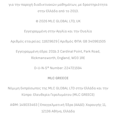
για την παροχή διαδικτυακών μαθημάτων, με δραστηριότητα
στην Ελλάδα από το 2013.
© 2026 MLC GLOBAL LTD, UK
Εγγεγραμμένη στην Αγγλία και την Ουαλία
Αριθμός εταιρείας: 11829629 | Αριθμός ΦΠΑ: GB 340961505
Εγγεγραμμένη έδρα: 201b.3 Cardinal Point, Park Road,
Rickmansworth, England, WD3 1RE
D‑U‑N‑S® Number: 224721594
MLC GREECE
Νόμιμη Εκπρόσωπος της MLC GLOBAL LTD στην Ελλάδα και την
Κύπρο: Ελευθερία Γερολυμάτου (MLC GREECE)
ΑΦΜ: 149033463 | Επαγγελματική Έδρα (ΑΑΔΕ): Χαραυγής 11,
12136 Αθήνα, Ελλάδα