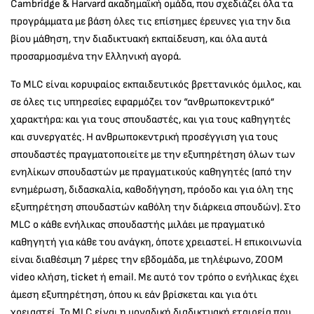
Cambridge & Harvard ακαδημαϊκή ομάδα, που σχεδιάζει όλα τα
προγράμματα με βάση όλες τις επίσημες έρευνες για την δια
βίου μάθηση, την διαδικτυακή εκπαίδευση, και όλα αυτά
προσαρμοσμένα την Ελληνική αγορά.
Το MLC είναι κορυφαίος εκπαιδευτικός βρεττανικός όμιλος, και
σε όλες τις υπηρεσίες εφαρμόζει τον “ανθρωποκεντρικό”
χαρακτήρα: και για τους σπουδαστές, και για τους καθηγητές
και συνεργατές. Η ανθρωποκεντρική προσέγγιση για τους
σπουδαστές πραγματοποιείτε με την εξυπηρέτηση όλων των
ενηλίκων σπουδαστών με πραγματικούς καθηγητές (από την
ενημέρωση, διδασκαλία, καθοδήγηση, πρόοδο και για όλη της
εξυπηρέτηση σπουδαστών καθόλη την διάρκεια σπουδών). Στο
MLC ο κάθε ενήλικας σπουδαστής μιλάει με πραγματικό
καθηγητή για κάθε του ανάγκη, όποτε χρειαστεί. Η επικοινωνία
είναι διαθέσιμη 7 μέρες την εβδομάδα, με τηλέφωνο, ΖΟΟΜ
video κλήση, ticket ή email. Με αυτό τον τρόπο ο ενήλικας έχει
άμεση εξυπηρέτηση, όπου κι εάν βρίσκεται και για ότι
χρειαστεί. Το MLC είναι η μοναδική διαδικτυακή εταιρεία που