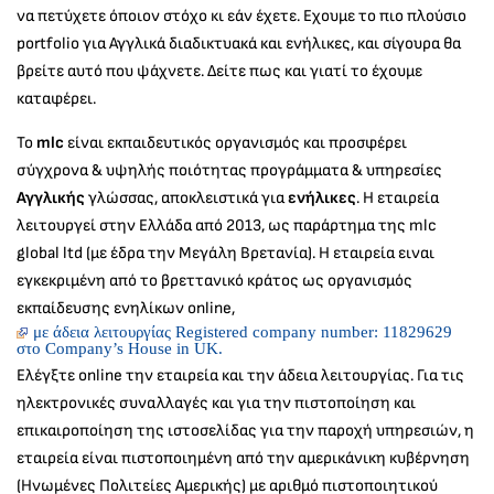
να πετύχετε όποιον στόχο κι εάν έχετε. Εχουμε το πιο πλούσιο
portfolio για Αγγλικά διαδικτυακά και ενήλικες, και σίγουρα θα
βρείτε αυτό που ψάχνετε. Δείτε πως και γιατί το έχουμε
καταφέρει.
Το
mlc
είναι εκπαιδευτικός οργανισμός και προσφέρει
σύγχρονα & υψηλής ποιότητας προγράμματα & υπηρεσίες
Αγγλικής
γλώσσας, αποκλειστικά για
ενήλικες
. Η εταιρεία
λειτουργεί στην Ελλάδα από 2013, ως παράρτημα της mlc
global ltd (με έδρα την Μεγάλη Βρετανία). H εταιρεία ειναι
εγκεκριμένη από το βρεττανικό κράτος ως οργανισμός
εκπαίδευσης ενηλίκων online,
με άδεια λειτουργίας Registered company number: 11829629
στο Company’s House in UK.
Ελέγξτε online την εταιρεία και την άδεια λειτουργίας. Για τις
ηλεκτρονικές συναλλαγές και για την πιστοποίηση και
επικαιροποίηση της ιστοσελίδας για την παροχή υπηρεσιών, η
εταιρεία είναι πιστοποιημένη από την αμερικάνικη κυβέρνηση
(Ηνωμένες Πολιτείες Αμερικής) με αριθμό πιστοποιητικού