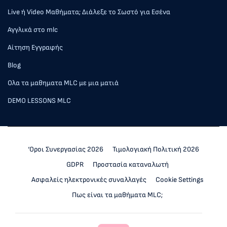
Live ή Video Μαθήματα; Διάλεξε το Σωστό για Εσένα
Αγγλικά στο mlc
Αίτηση Εγγραφής
Blog
Ολα τα μαθηματα MLC με μια ματιά
DEMO LESSONS MLC
‘Οροι Συνεργασίας 2026
Τιμολογιακή Πολιτική 2026
GDPR
Προστασία καταναλωτή
Ασφαλείς ηλεκτρονικές συναλλαγές
Cookie Settings
Πως είναι τα μαθήματα MLC;