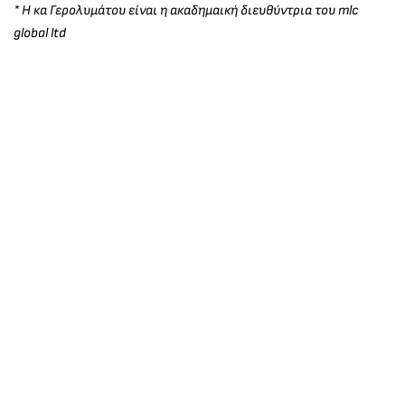
* Η κα Γερολυμάτου είναι η ακαδημαική διευθύντρια του mlc
global ltd