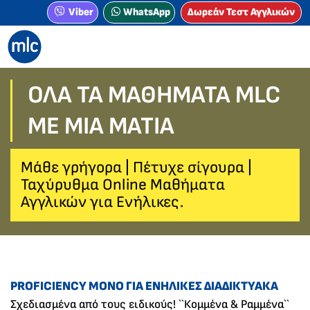
Viber
WhatsApp
Δωρεάν Τεστ Αγγλικών
ΟΛΑ ΤΑ ΜΑΘΗΜΑΤΑ MLC
ΜΕ ΜΙΑ ΜΑΤΙΆ
Μάθε γρήγορα | Πέτυχε σίγουρα |
Ταχύρυθμα Οnline Μαθήματα
Αγγλικών για Ενήλικες.
PROFICIENCY ΜΌΝΟ ΓΙΑ ΕΝΉΛΙΚΕΣ ΔΙΑΔΙΚΤΥΑΚΆ
Σχεδιασμένα από τους ειδικούς! ``Κομμένα & Ραμμένα``