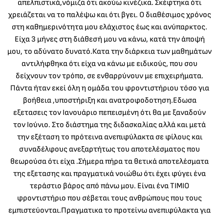
απελπιστικά,νόμιζα ότι ακούω κινέζικα. Σκέφτηκα ότι
χρειάζεται να το παλέψω και ότι βγει. Ο διαθέσιμος χρόνος
στη καθημερινότητα μου ελάχιστος έως και ανύπαρκτος.
Είχα 3 μήνες στη διάθεσή μου να κάνω, κατά την άποψή
μου, το αδύνατο δυνατό.Κατα την διάρκεια των μαθημάτων
αντιλήφθηκα ότι είχα να κάνω με ειδικούς, που σου
δείχνουν τον τρόπο, σε ενθαρρύνουν με επιχειρήματα.
Πάντα ήταν εκεί όλη η ομάδα του φροντιστήριου τόσο για
βοήθεια ,υποστήριξη και ανατροφοδοτηση.Εδωσα
εξετασεις τον Ιανουάριο πεπεισμένη ότι θα με ξαναδούν
τον Ιούνιο. Στο διάστημα της διδασκαλίας αλλά και μετά
την εξέταση το πρότεινα ανεπιφύλακτα σε φίλους και
συναδέλφους ανεξαρτήτως του αποτελέσματος που
θεωρούσα ότι είχα .Σήμερα πήρα τα θετικά αποτελέσματα
της εξετασης και πραγματικά νοιώθω ότι έχει φύγει ένα
τεράστιο βάρος από πάνω μου. Είναι ένα ΤΙΜΙΟ
φροντιστήριο που σέβεται τους ανθρώπους που τους
εμπιστεύονται.Πραγματικα το προτείνω ανεπιφύλακτα για