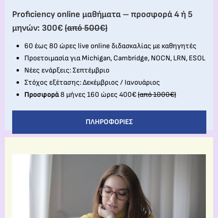
Proficiency online μαθήματα – προσφορά 4 ή 5
μηνών: 300€
(από 500€)
60 έως 80 ώρες live online διδασκαλίας με καθηγητές
Προετοιμασία για Michigan, Cambridge, NOCN, LRN, ESOL
Νέες ενάρξεις: Σεπτέμβριο
Στόχος εξέτασης: Δεκέμβριος / Ιανουάριος
Προσφορά
8 μήνες 160 ώρες 400€
(από 1000€)
ΠΛΗΡΟΦΟΡΊΕΣ