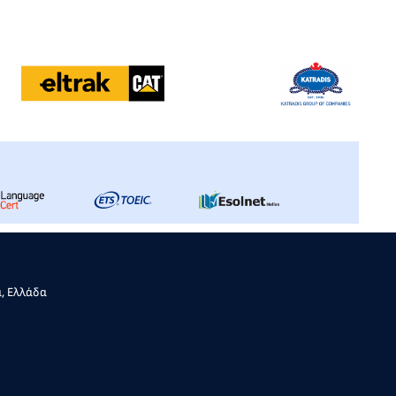
α, Ελλάδα