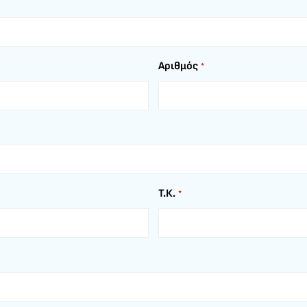
Αριθμός
*
Τ.Κ.
*