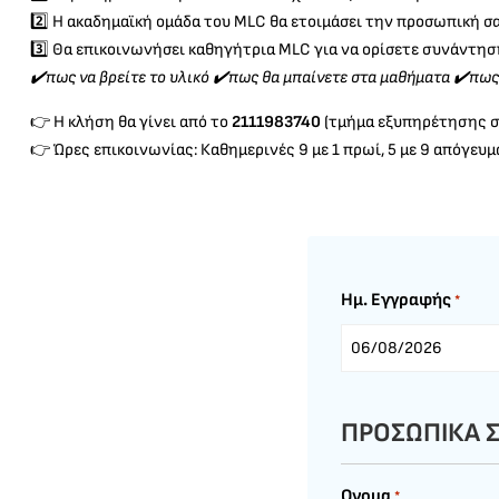
2️⃣ Η ακαδημαϊκή ομάδα του MLC θα ετοιμάσει την προσωπική σ
3️⃣ Θα επικοινωνήσει καθηγήτρια MLC για να ορίσετε συνάντηση
✔️πως να βρείτε το υλικό ✔️πως θα μπαίνετε στα μαθήματα ✔️πως 
👉 Η κλήση θα γίνει από το
2111983740
(τμήμα εξυπηρέτησης 
👉 Ώρες επικοινωνίας: Καθημερινές 9 με 1 πρωί, 5 με 9 απόγευμα
Ημ. Εγγραφής
*
DD
slash
MM
ΠΡΟΣΩΠΙΚΑ Σ
slash
YYYY
Ονομα
*