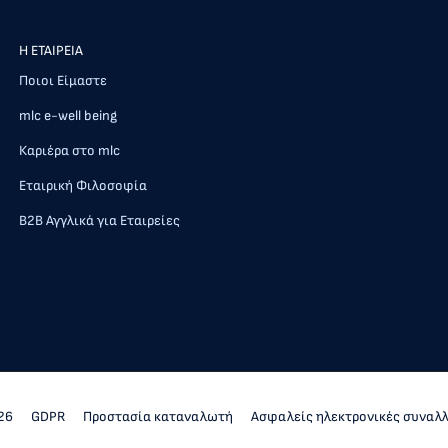
Η ΕΤΑΙΡΕΙΑ
Ποιοι Είμαστε
mlc e-well being
Καριέρα στο mlc
Εταιρική Φιλοσοφία
Β2Β Αγγλικά για Εταιρείες
26
GDPR
Προστασία καταναλωτή
Ασφαλείς ηλεκτρονικές συναλ