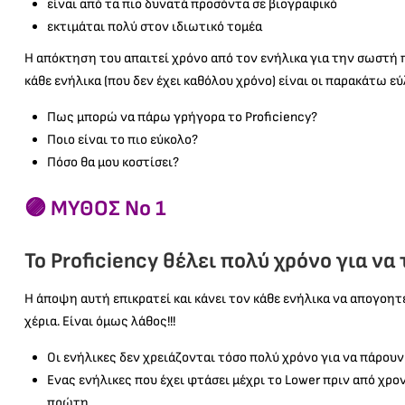
είναι από τα πιο δυνατά προσόντα σε βιογραφικό
εκτιμάται πολύ στον ιδιωτικό τομέα
Η απόκτηση του απαιτεί χρόνο από τον ενήλικα για την σωστή π
κάθε ενήλικα (που δεν έχει καθόλου χρόνο) είναι οι παρακάτω εύ
Πως μπορώ να πάρω γρήγορα το Proficiency?
Ποιο είναι το πιο εύκολο?
Πόσο θα μου κοστίσει?
🟣 ΜΥΘΟΣ Νο 1
To Proficiency θέλει πολύ χρόνο για να 
Η άποψη αυτή επικρατεί και κάνει τον κάθε ενήλικα να απογοητε
χέρια. Είναι όμως λάθος!!!
Οι ενήλικες δεν χρειάζονται τόσο πολύ χρόνο για να πάρουν 
Ενας ενήλικες που έχει φτάσει μέχρι το Lower πριν από χρον
πρώτη