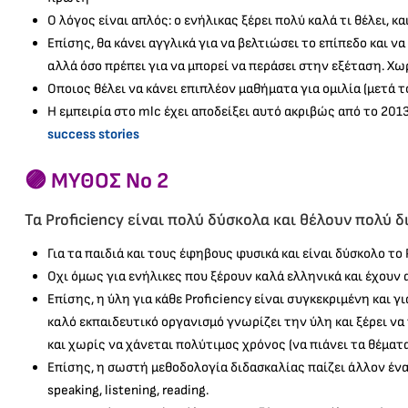
Ο λόγος είναι απλός: ο ενήλικας ξέρει πολύ καλά τι θέλει, 
Επίσης, θα κάνει αγγλικά για να βελτιώσει το επίπεδο και 
αλλά όσο πρέπει για να μπορεί να περάσει στην εξέταση. Χω
Οποιος θέλει να κάνει επιπλέον μαθήματα για ομιλία (μετά τ
Η εμπειρία στο mlc έχει αποδείξει αυτό ακριβώς από το 201
success stories
🟣
ΜΥΘΟΣ Νο 2
Τα Proficiency είναι πολύ δύσκολα και θέλουν πολύ δ
Για τα παιδιά και τους έφηβους φυσικά και είναι δύσκολο το 
Οχι όμως για ενήλικες που ξέρουν καλά ελληνικά και έχουν α
Επίσης, η ύλη για κάθε Proficiency είναι συγκεκριμένη και γ
καλό εκπαιδευτικό οργανισμό γνωρίζει την ύλη και ξέρει να
και χωρίς να χάνεται πολύτιμος χρόνος (να πιάνει τα θέματα
Επίσης, η σωστή μεθοδολογία διδασκαλίας παίζει άλλον έναν
speaking, listening, reading.