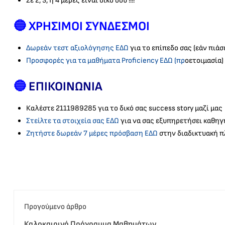
Σε 2, 3, ή 4 μέρες είναι δικό σου !!!!
🔵 ΧΡΗΣΙΜΟΙ ΣΥΝΔΕΣΜΟΙ
Δωρεάν τεστ αξιολόγησης ΕΔΩ
για το επίπεδο σας (εάν πιάσ
Προσφορές για τα μαθήματα Proficiency ΕΔΩ (πρ
οετοιμασία)
🔵
ΕΠΙΚΟΙΝΩΝΙΑ
Καλέστε 2111989285 για το δικό σας success story μαζί μας
Στείλτε τα στοιχεία σας ΕΔΩ
για να σας εξυπηρετήσει καθηγ
Ζητήστε δωρεάν 7 μέρες πρόσβαση ΕΔΩ
στην διαδικτυακή πλ
Προγούμενο άρθρο
Καλοκαιρινό Πρόγραμμα Μαθημάτων