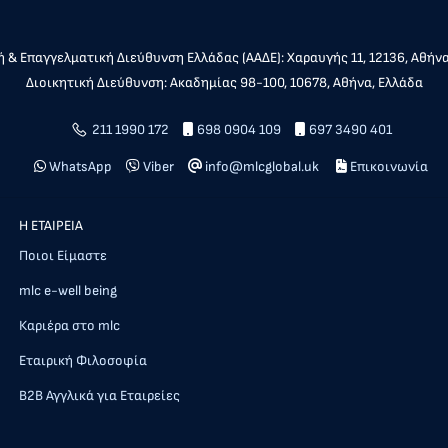
 & Επαγγελματική Διεύθυνση Ελλάδας (ΑΑΔΕ): Χαραυγής 11, 12136, Αθήν
Διοικητική Διεύθυνση: Ακαδημίας 98-100, 10678, Αθήνα, Ελλάδα
211 1990 172
698 0904 109
697 3490 401
WhatsApp
Viber
info@mlcglobal.uk
Επικοινωνία
Η ΕΤΑΙΡΕΙΑ
Ποιοι Είμαστε
mlc e-well being
Καριέρα στο mlc
Εταιρική Φιλοσοφία
Β2Β Αγγλικά για Εταιρείες