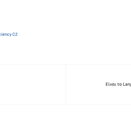
ciency C2
Είναι το La