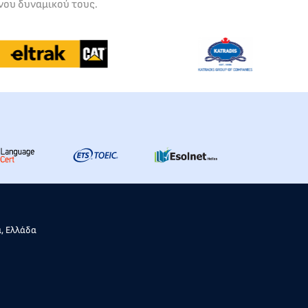
νου δυναμικού τους.
α, Ελλάδα