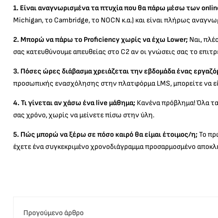
1. Είναι αναγνωρισμένα τα πτυχία που θα πάρω μέσω των onli
Michigan, το Cambridge, το NOCN κ.α.) και είναι πλήρως αναγνω
2. Μπορώ να πάρω το Proficiency χωρίς να έχω Lower;
Ναι, πλέο
σας κατευθύνουμε απευθείας στο C2 αν οι γνώσεις σας το επιτ
3. Πόσες ώρες διάβασμα χρειάζεται την εβδομάδα ένας εργαζό
προσωπικής ενασχόλησης στην πλατφόρμα LMS, μπορείτε να είσ
4. Τι γίνεται αν χάσω ένα live μάθημα;
Κανένα πρόβλημα! Όλα τα 
σας χρόνο, χωρίς να μείνετε πίσω στην ύλη.
5. Πώς μπορώ να ξέρω σε πόσο καιρό θα είμαι έτοιμος/η;
Το πρ
έχετε ένα συγκεκριμένο χρονοδιάγραμμα προσαρμοσμένο αποκλε
Προγούμενο άρθρο