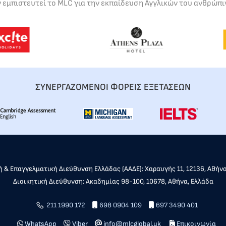
ν εμπιστευτεί το MLC για την εκπαίδευση Αγγλικών του ανθρώπι
ΣΥΝΕΡΓΑΖΟΜΕΝΟΙ ΦΟΡΕΙΣ ΕΞΕΤΑΣΕΩΝ
 & Επαγγελματική Διεύθυνση Ελλάδας (ΑΑΔΕ): Χαραυγής 11, 12136, Αθήν
Διοικητική Διεύθυνση: Ακαδημίας 98-100, 10678, Αθήνα, Ελλάδα
211 1990 172
698 0904 109
697 3490 401
WhatsApp
Viber
info@mlcglobal.uk
Επικοινωνία