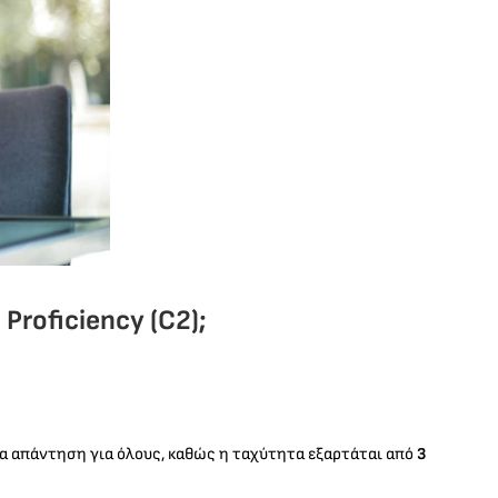
roficiency (C2);
μία απάντηση για όλους, καθώς η ταχύτητα εξαρτάται από
3