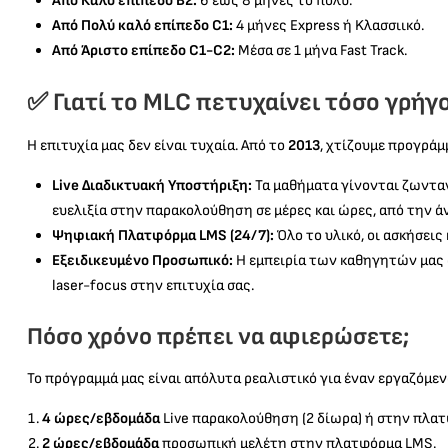
Από Καλό επίπεδο Β2:
6 έως 8 μήνες το πολύ.
Από Πολύ καλό επίπεδο C1:
4 μήνες Express ή Kλασσιικό.
Από Άριστο επίπεδο C1-C2:
Μέσα σε 1 μήνα Fast Track.
✅ Γιατί το MLC πετυχαίνει τόσο γρή
Η επιτυχία μας δεν είναι τυχαία. Από το
2013
, χτίζουμε προγράμ
Live Διαδικτυακή Υποστήριξη:
Τα μαθήματα γίνονται ζωνταν
ευελιξία στην παρακολούθηση σε μέρες και ώρες, από την ά
Ψηφιακή Πλατφόρμα LMS (24/7):
Όλο το υλικό, οι ασκήσει
Εξειδικευμένο Προσωπικό:
Η εμπειρία των καθηγητών μας σ
laser-focus στην επιτυχία σας.
Πόσο χρόνο πρέπει να αφιερώσετε;
Το πρόγραμμά μας είναι απόλυτα ρεαλιστικό για έναν εργαζόμεν
4 ώρες/εβδομάδα
Live παρακολούθηση (2 δίωρα) ή στην πλατ
2 ώρες/εβδομάδα
προσωπική μελέτη στην πλατφόρμα LMS.