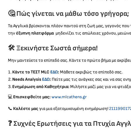
🤔 Πώς γίνεται να μάθω τόσο γρήγορα;
Τα Αγγλικά βρίσκονται πλέον παντού στη ζωή μας, γεγονός που τα
την
έξυπνη πλατφόρμα
μηδενίζει τις απώλειες χρόνου, μειώνε
🛠️ Ξεκινήστε Σωστά σήμερα!
Μην μαντεύετε το επίπεδό σας. Κάντε το πρώτο βήμα με ακρίβει
Κάντε το ΤΕΣΤ MLC
ΕΔΩ
:
Μάθετε ακριβώς το επίπεδό σας.
Needs Analysis
ΕΔΩ
:
Πείτε μας τις ανάγκες σας και να σας εν
Ενημέρωση από Καθηγήτρια:
Μιλήστε μαζί μας για να φτιάξο
💻
Επισκεφθείτε μας:
www.mlcathens.gr
📞
Καλέστε μας
για μια εξατομικευμένη ενημέρωση!
211199017
❓ Συχνές Ερωτήσεις για τα Πτυχία Αγγ