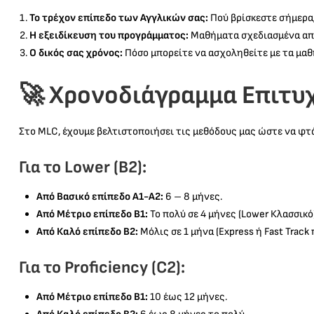
Το τρέχον επίπεδο των Αγγλικών σας:
Πού βρίσκεστε σήμερα;
Η εξειδίκευση του προγράμματος:
Μαθήματα σχεδιασμένα απο
Ο δικός σας χρόνος:
Πόσο μπορείτε να ασχοληθείτε με τα μαθ
🚀 Χρονοδιάγραμμα Επιτυ
Στο MLC, έχουμε βελτιστοποιήσει τις μεθόδους μας ώστε να φτ
Για το Lower (B2):
Από Βασικό επίπεδο Α1-Α2:
6 – 8 μήνες.
Από Μέτριο επίπεδο Β1:
Το πολύ σε 4 μήνες (Lower Κλασσικό)
Από Καλό επίπεδο Β2:
Μόλις σε 1 μήνα (Express ή Fast Track
Για το Proficiency (C2):
Από Μέτριο επίπεδο Β1:
10 έως 12 μήνες.