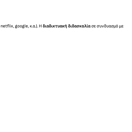
flix, google, κ.α.). Η
διαδικτυακή διδασκαλία
σε συνδυασμό με