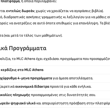
ή πλατφόρμα
, η οποία περιλαμβάνει:
εται
εντελώς δωρεάν
, χωρίς να χρειάζεται να αγοράσεις βιβλία).
κό, διαδραστικές ασκήσεις γραμματικής κι λεξιλογίου για να μάθεις 
ίς να ανατρέξεις σε αυτό όποτε επιθυμείς για επανάληψη. Τα βλέπ
α (και μετά το τέλος των μαθημάτων).
μικά Προγράμματα
υελιξία, το MLC Athens έχει σχεδιάσει προγράμματα που προσαρμόζο
ι κερδίζεις στο MLC Athens
αχύρρυθμα 4-μηνα προγράμματα
για άμεσα αποτελέσματα.
ξαιρετικά
οικονομικά δίδακτρα
προσιτά για κάθε ενήλικα.
υκολίες πληρωμής
προσαρμοσμένες στις δυνατότητές σου.
ωρεάν ψηφιακό υλικό
και απεριορίστηστη πρόσβαση στην πλατφόρ