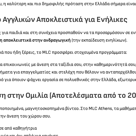
υ, η καλύτερη και πιο δημοφιλής πρόταση στην Ελλάδα σήμερα είνα
 Αγγλικών Αποκλειστικά για Ενήλικες
για παιδιά και στη συνέχεια προσπαθούν να τα προσαρμόσουν σε ενή
υση αποκλειστικά στην ανδραγωγική
(την εκπαίδευση ενηλίκων).
λικά που ήδη ξέρεις, το MLC προσφέρει στοχευμένα προγράμματα:
να επικοινωνείς με άνεση στα ταξίδια σου, στην καθημερινότητά σου,
ήματα για επαγγελματίες και στελέχη που θέλουν να ανταπερχέλθου
ικό για όποιον ψάχνει εργασία σε πολυεθνικές στην Ελλάδα, εξωτερικ
ση στην Ομιλία (Αποτελέσματα από το 20
υποποιημένα, μαγνητοσκοπημένα βίντεο. Στο MLC Athens, τα μαθήμα
την άνεση του χώρου σου.
εσε από καθηγήτρια
ωνία και όχι απλά για κανόνες