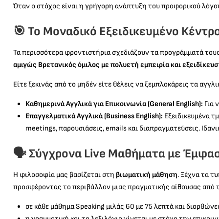
Όταν ο στόχος είναι η γρήγορη ανάπτυξη του προφορικού λόγο
🎯 Το Μοναδικό Εξειδικευμένο Κέντρο
Τα περισσότερα φροντιστήρια σχεδιάζουν τα προγράμματά τους 
αμιγώς Βρετανικός όμιλος με πολυετή εμπειρία και εξειδίκε
Είτε ξεκινάς από το μηδέν είτε θέλεις να ξεμπλοκάρεις τα αγγ
Καθημερινά Αγγλικά για Επικοινωνία (General English):
Για 
Επαγγελματικά Αγγλικά (Business English):
Εξειδικευμένα τμ
meetings, παρουσιάσεις, emails και διαπραγματεύσεις. Ιδαν
🗣️ Σύγχρονα Live Μαθήματα με Έμφα
Η φιλοσοφία μας βασίζεται στη
βιωματική μάθηση
. Ξέχνα τα τ
προσφέροντας το περιβάλλον μιας πραγματικής αίθουσας από 
σε κάθε μάθημα Speaking μιλάς 60 με 75 λεπτά και διορθών
η γραμματική και το λεξιλόγιο γίνεται με στόχο την επικοιν