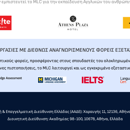
ν εμπιστευτεί το MLC για την εκπαίδευση Αγγλικών του ανθρώπι
ΡΓΑΣΙΕΣ ΜΕ ΔΙΕΘΝΩΣ ΑΝΑΓΝΩΡΙΣΜΕΝΟΥΣ ΦΟΡΕΙΣ ΕΞΕΤ
στικούς φορείς, προσφέροντας στους σπουδαστές του ολοκληρωμένη
νες πιστοποιήσεις, το MLC λειτουργεί και ως εγκεκριμένο εξεταστικ
 & Επαγγελματική Διεύθυνση Ελλάδας (ΑΑΔΕ): Χαραυγής 11, 12136, Αθήν
Διοικητική Διεύθυνση: Ακαδημίας 98-100, 10678, Αθήνα, Ελλάδα