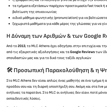
τα τμήματα εξετάσεων παρέχουν προετοιμασία fast track ή e
βελτίωση της επικοινωνίας
ειδικό μάθημα φωνητικής (pronunciation) για να βελτιώσετε τ
ξεχωριστά μαθήματα για κάθε μέρος της γλώσσας για να γίνει 
Η Δύναμη των Αριθμών & των Google R
Από το
2013
, το MLC Athens έχει οδηγήσει στην επιτυχία και 
από τις εξαιρετικές αξιολογήσεις και τα
Google Reviews
των ίδι
σπουδαστών μας και για το δικό τους ταξίδι αγγλικών
🛠️ Προσωπική Παρακολούθηση & η 
Στο MLC Athens δεν είσαι απλώς ένας μαθητής σε ένα τμήμα ή α
προόδου σου και τη διαρκή υποστήριξή σου. Ακόμη και στα live 
ενήλικες τα παρατάνε. Στο MLC οι ενήλικες δεν είανι ποτέ μόν
εκπαιδευτικές λύσεις.