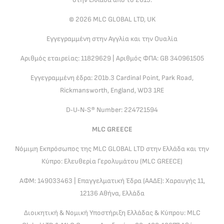
© 2026 MLC GLOBAL LTD, UK
Εγγεγραμμένη στην Αγγλία και την Ουαλία
Αριθμός εταιρείας: 11829629 | Αριθμός ΦΠΑ: GB 340961505
Εγγεγραμμένη έδρα: 201b.3 Cardinal Point, Park Road,
Rickmansworth, England, WD3 1RE
D‑U‑N‑S® Number: 224721594
MLC GREECE
Νόμιμη Εκπρόσωπος της MLC GLOBAL LTD στην Ελλάδα και την
Κύπρο: Ελευθερία Γερολυμάτου (MLC GREECE)
ΑΦΜ: 149033463 | Επαγγελματική Έδρα (ΑΑΔΕ): Χαραυγής 11,
12136 Αθήνα, Ελλάδα
Διοικητική & Νομική Υποστήριξη Ελλάδας & Κύπρου: MLC