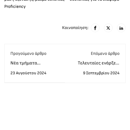
Proficiency
Κοινοποίηση:
Προγούμενο άρθρο
Eπόμενο άρθρο
Νέα τμήματα
Τελευταίες ενάρξεις
Σεπτεμβρίου Lower για
για τα τμήματα
23 Αυγούστου 2024
9 Σεπτεμβρίου 2024
ενήλικες διαδικτυακά
προετοιμασίας για τις
εξετάσεις Michigan
Δεκεμβρίου 2024