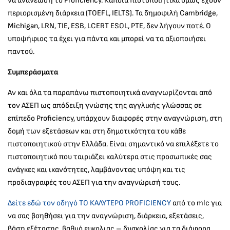
να ανανεώση το Proficiency. Κάποια πιστοποιητικά όμως έχουν
περιορισμένη διάρκεια (TOEFL, IELTS). Τα δημοφιλή Cambridge,
Michigan, LRN, TIE, ESB, LCERT ESOL, PTE, δεν λήγουν ποτέ. Ο
υποψήφιος τα έχει για πάντα και μπορεί να τα αξιοποιήσει
παντού.
Συμπεράσματα
Αν και όλα τα παραπάνω πιστοποιητικά αναγνωρίζονται από
τον ΑΣΕΠ ως απόδειξη γνώσης της αγγλικής γλώσσας σε
επίπεδο Proficiency, υπάρχουν διαφορές στην αναγνώριση, στη
δομή των εξετάσεων και στη δημοτικότητα του κάθε
πιστοποιητικού στην Ελλάδα. Είναι σημαντικό να επιλέξετε το
πιστοποιητικό που ταιριάζει καλύτερα στις προσωπικές σας
ανάγκες και ικανότητες, λαμβάνοντας υπόψη και τις
προδιαγραφές του ΑΣΕΠ για την αναγνώρισή τους.
Δείτε εδώ τον οδηγό TO ΚΑΛΥΤΕΡΟ PROFICIENCY
από το mlc για
να σας βοηθήσει για την αναγνώριση, διάρκεια, εξετάσεις,
βάση εξέτασης, βαθμό ευκολιας – δυσκολίας για τα διάφορα