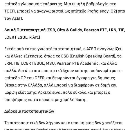
επίπεδα γλωσσικής επάρκειας. Μια υψηλή βαθμολογία στο
TOEFL μπορεί να αναγνωριστεί ως επίπεδο Proficiency (C2) από
τον ΑΣΕΠ.
Λοιπά Πιστοποιητικά (ESB, City & Guilds, Pearson PTE, LRN, TIE,
LCERT ESOL, κ.λπ.)
Εκτός από τα πιο γνωστά πιστοποιητικά, ο ΑΣΕΠ αναγνωρίζει
και άλλες εξετάσεις, όπως το ESB (English Speaking Board), το
LRN, TIE, LCERT ESOL, MSU, Pearson PTE Academic, και άλλα
πολλά. Αυτά τα πιστοποιητικά έχουν επίσης ισοδυναμία με το
επίπεδο C2 του CEFR και θεωρούνται έγκυρα για δημόσιες
θέσεις στην Ελλάδα, αλλά μπορεί να διαφέρουν σε δομή και
μορφή εξέτασης. Αρκετά είναι πολύ εύκολα και μπορεί ο
υποψήφιος να τα περάσει με χαμήλή βάση.
Διάρκεια πιστοποιητικών
Τα πιστοποιητικά δεν λήγουν και ο υποψήφιος δεν χρειάζεται