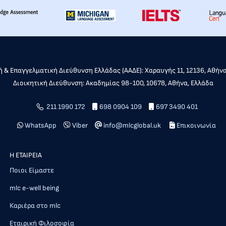
 & Επαγγελματική Διεύθυνση Ελλάδας (ΑΑΔΕ): Χαραυγής 11, 12136, Αθήν
Διοικητική Διεύθυνση: Ακαδημίας 98-100, 10678, Αθήνα, Ελλάδα
211 1990 172
698 0904 109
697 3490 401
WhatsApp
Viber
info@mlcglobal.uk
Επικοινωνία
Η ΕΤΑΙΡΕΙΑ
Ποιοι Είμαστε
mlc e-well being
Καριέρα στο mlc
Εταιρική Φιλοσοφία