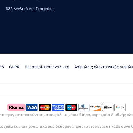
Β2Β Αγγλικά για Εταιρείες
26
GDPR
Προστασία καταναλωτή
Ασφαλείς ηλεκτρονικές συναλ
ρτα πραγματοποιούνται με ασφάλεια μέσω Stripe, κορυφαία διεθνής π
τοιχεία και τα προσωπικά σας δεδομένα προστατεύονται σε κάθε συνα