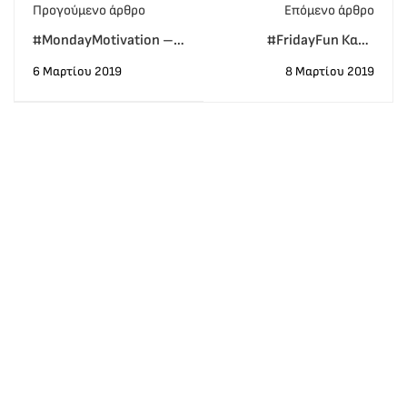
Προγούμενο άρθρο
Eπόμενο άρθρο
#MondayMotivation –
#FridayFun Καλό
Τα positive vibes, οι
Τριήμερο και Καλή Αρχή
6 Μαρτίου 2019
8 Μαρτίου 2019
προσφορές και τα νέα
στα νέα τμήματα Lower
της εβδομάδας!
και Proficiency Express!