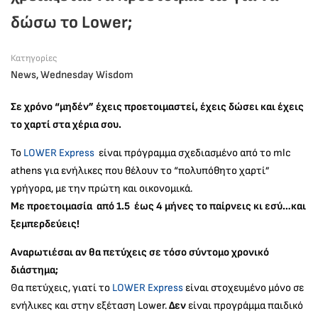
δώσω το Lower;
Κατηγορίες
News
,
Wednesday Wisdom
Σε χρόνο “μηδέν” έχεις προετοιμαστεί, έχεις δώσει και έχεις
το χαρτί στα χέρια σου.
Το
LOWER Express
είναι πρόγραμμα σχεδιασμένο από το mlc
athens για ενήλικες που θέλουν το “πολυπόθητο χαρτί”
γρήγορα, με την πρώτη και οικονομικά.
Με προετοιμασία από 1.5 έως 4 μήνες το παίρνεις κι εσύ…και
ξεμπερδεύεις!
Αναρωτιέσαι αν θα πετύχεις σε τόσο σύντομο χρονικό
διάστημα;
Θα πετύχεις, γιατί το
LOWER Express
είναι στοχευμένο μόνο σε
ενήλικες και στην εξέταση Lower.
Δεν
είναι προγράμμα παιδικό