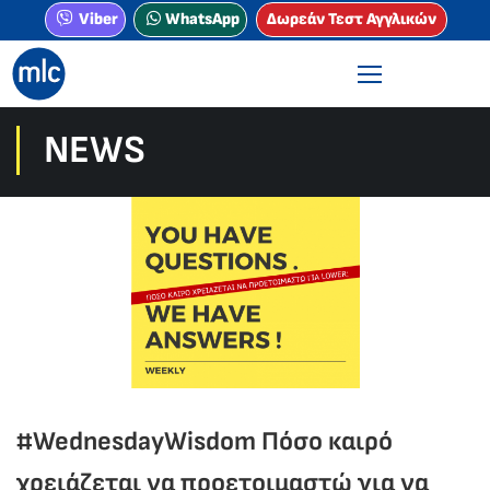
Viber
WhatsApp
Δωρεάν Τεστ Αγγλικών
NEWS
#WednesdayWisdom Πόσο καιρό
χρειάζεται να προετοιμαστώ για να