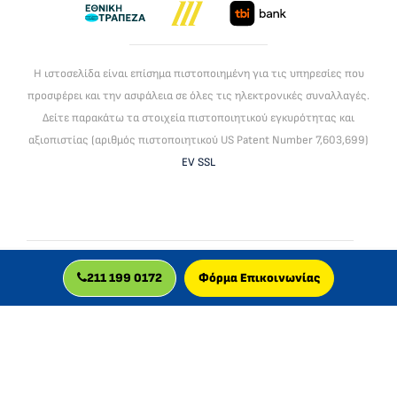
Η ιστοσελίδα είναι επίσημα πιστοποιημένη για τις υπηρεσίες που
προσφέρει και την ασφάλεια σε όλες τις ηλεκτρονικές συναλλαγές.
Δείτε παρακάτω τα στοιχεία πιστοποιητικού εγκυρότητας και
αξιοπιστίας (αριθμός πιστοποιητικού US Patent Number 7,603,699)
EV SSL
To mlc global ltd είναι βρεττανική εταιρεία, πιστοποιημένη για
211 199 0172
Φόρμα Επικοινωνίας
διαδικτυακά μαθήματα. Δραστηριοποιείται στην Ελλάδα από
το 2013.
© 2026 MLC GLOBAL LTD, UK.
Registered in England and Wales with company number:
11829629
.
VAT number: GB 340961505