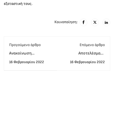
εξεταστική τους.
Κοινοποίηση:
Προγούμενο άρθρο
Eπόμενο άρθρο
Ανακοίνωση
Αποτελέσματα
αποτελεσμάτων
PROFICIENCY ESOL
16 Φεβρουαρίου 2022
16 Φεβρουαρίου 2022
εξεταστικής Michigan
online Φεβρουάριος
Proficiency ECPE
2022
Δεκέμβριος 2021