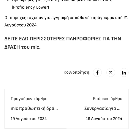
(Proficiency, Lower)
Οι παροχές ισχύουν για εγγραφή σε κάθε νέο πρόγραμμα από 21
Αυγούστου 2024.
ΔΕΙΤΕ ΕΔΩ ΠΕΡΙΣΣΟΤΕΡΕΣ ΠΛΗΡΟΦΟΡΙΕΣ ΓΙΑ ΤΗΝ
ΔΡΑΣΗ του mlc.
Κοινοποίηση:
Προγούμενο άρθρο
Eπόμενο άρθρο
mlc προθωητική δράση
Συνεργασία για 7η
2024-25 με τις
χρονιά mlc x eurobank
19 Αυγούστου 2024
19 Αυγούστου 2024
καλύτερες παροχές και
για μέλη και συγγενέις
προσφορές
τους