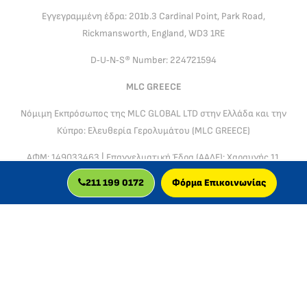
Εγγεγραμμένη έδρα: 201b.3 Cardinal Point, Park Road,
Rickmansworth, England, WD3 1RE
D‑U‑N‑S® Number: 224721594
MLC GREECE
Νόμιμη Εκπρόσωπος της MLC GLOBAL LTD στην Ελλάδα και την
Κύπρο: Ελευθερία Γερολυμάτου (MLC GREECE)
ΑΦΜ: 149033463 | Επαγγελματική Έδρα (ΑΑΔΕ): Χαραυγής 11,
12136 Αθήνα, Ελλάδα
211 199 0172
Φόρμα Επικοινωνίας
Διοικητική & Νομική Υποστήριξη Ελλάδας & Κύπρου: MLC
Global LTD & MLC Greece, Ακαδημίας 98–100, 10677 Αθήνα,
Ελλάδα
Η MLC GLOBAL LTD & MLC GREECE λειτουργούν σύμφωνα με
τον Γενικό Κανονισμό Προστασίας Δεδομένων (GDPR) και το
ισχύον πλαίσιο προστασίας του καταναλωτή και των