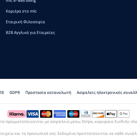
mlc e-well being
Καριέρα στο mlc
Εταιρική Φιλοσοφία
Β2Β Αγγλικά για Εταιρείες
26
GDPR
Προστασία καταναλωτή
Ασφαλείς ηλεκτρονικές συναλ
ρτα πραγματοποιούνται με ασφάλεια μέσω Stripe, κορυφαία διεθνής π
τοιχεία και τα προσωπικά σας δεδομένα προστατεύονται σε κάθε συνα