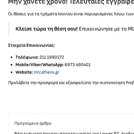
Μην χάνετε χρόνο! Τελευταίες εγγραφές
Οι θέσεις για τα τμήματα Ιουνίου είναι περιορισμένες λόγω τω
Κλείσε τώρα τη θέση σου!
Επικοινώνησε με το MLC
Στοιχεία Επικοινωνίας:
Τηλέφωνο:
211 1990172
Mobile/Viber/WhatsApp:
6973 490401
Website:
mlcathens.gr
Προλάβετε την προσφορά και εξασφαλίστε την πιστοποίηση Profic
Προγούμενο άρθρο
Νέα τμήματα Ιουνίου προετοιμασίας για Lower B2. Διαδι