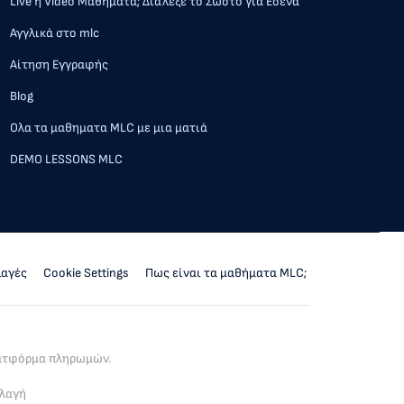
Live ή Video Μαθήματα; Διάλεξε το Σωστό για Εσένα
Αγγλικά στο mlc
Αίτηση Εγγραφής
Blog
Ολα τα μαθηματα MLC με μια ματιά
DEMO LESSONS MLC
λαγές
Cookie Settings
Πως είναι τα μαθήματα MLC;
λατφόρμα πληρωμών.
λλαγή