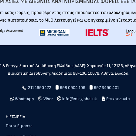
ΡΓΑΣΙΕΣ ΜΕ ΔΙΕΘΝΩΣ ΑΝΑΓΝΩΡΙΣΜΕΝΟΥΣ ΦΟΡΕΙΣ ΕΞΕΤ
στικούς φορείς, προσφέροντας στους σπουδαστές του ολοκληρωμένη
νες πιστοποιήσεις, το MLC λειτουργεί και ως εγκεκριμένο εξεταστικ
 & Επαγγελματική Διεύθυνση Ελλάδας (ΑΑΔΕ): Χαραυγής 11, 12136, Αθήν
Διοικητική Διεύθυνση: Ακαδημίας 98-100, 10678, Αθήνα, Ελλάδα
211 1990 172
698 0904 109
697 3490 401
WhatsApp
Viber
info@mlcglobal.uk
Επικοινωνία
Η ΕΤΑΙΡΕΙΑ
Ποιοι Είμαστε