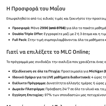
Η Προσφορά του Μαΐου
Επωφεληθείτε από τις ειδικές τιμές και ξεκινήστε την προετοιμ
Προσφορά:
Μόνο
299€
(από 875€)
για όλο το πακέτο μαθημάτ
Double/Triple Offer:
Εγγραφείτε μαζί με 2 ή 3 άτομα και η τ
Full Pack:
Στην τιμή συμπεριλαμβάνονται όλα τα μαθήματα κ
Γιατί να επιλέξετε το MLC Online;
Το πρόγραμμά μας συνδυάζει την ευελιξία που χρειάζεται ένας
Εξειδίκευση σε όλα τα Πτυχία:
Προετοιμασία για
Michigan (
Ιδανικό Ωράριο για τα LIVE μαθήματα διαδικτυακά:
4 ώρες τ
Ευέλικτο Πρόγραμμα:
Δυνατότητα αλλαγής ημέρας ή ώρας 
Δωρεάν Πλατφόρμα:
Πρόσβαση 24/7 σε όλο το υλικό και τα 
Εγγύηση Επιτυχίας:
97% των σπουδαστών μας πετυχαίνουν 