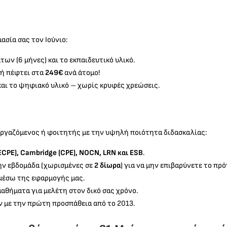
ασία σας τον Ιούνιο:
ων (6 μήνες) και το εκπαιδευτικό υλικό.
ιμή πέφτει στα
249€
ανά άτομο!
αι το ψηφιακό υλικό – χωρίς κρυφές χρεώσεις.
 εργαζόμενος ή φοιτητής με την υψηλή ποιότητα διδασκαλίας:
ECPE), Cambridge (CPE), NOCN, LRN και ESB
.
ην εβδομάδα (χωρισμένες σε
2 δίωρα
) για να μην επιβαρύνετε το πρ
μέσω της εφαρμογής μας.
μαθήματα για μελέτη στον δικό σας χρόνο.
με την πρώτη προσπάθεια από το 2013.