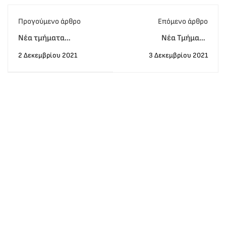
Προγούμενο άρθρο
Eπόμενο άρθρο
Νέα τμήματα
Νέα Τμήματα
ADVANCED C1
PROFICIENCY LCERT
2 Δεκεμβρίου 2021
3 Δεκεμβρίου 2021
Δεκεμβρίου | 1 ή 2
ESOL Δεκεμβρίου |
μήνες | εξετάσεις
Εξετάσεις Ιανουάριο ή
Δεκέμβριο ή Ιανουάριο
Φεβρουάριο