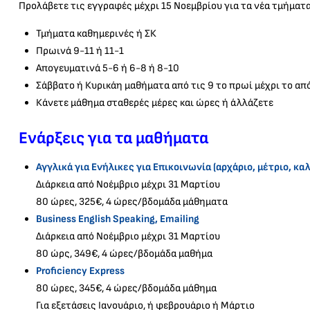
Προλάβετε τις εγγραφές μέχρι 15 Νοεμβρίου για τα νέα τμήματα
Τμήματα καθημερινές ή ΣΚ
Πρωινά 9-11 ή 11-1
Απογευματινά 5-6 ή 6-8 ή 8-10
Σάββατο ή Κυρικάη μαθήματα από τις 9 το πρωί μέχρι το απόγ
Κάνετε μάθημα σταθερές μέρες και ώρες ή άλλάζετε
Ενάρξεις για τα μαθήματα
Αγγλικά για Ενήλικες για Επικοινωνία (αρχάριο, μέτριο, κα
Διάρκεια από Νοέμβριο μέχρι 31 Μαρτίου
80 ώρες, 325€, 4 ώρες/βδομάδα μάθηματα
Βusiness English Speaking, Εmailing
Διάρκεια από Νοέμβριο μέχρι 31 Μαρτίου
80 ώρς, 349€, 4 ώρες/βδομάδα μαθήμα
Proficiency Express
80 ώρες, 345€, 4 ώρες/βδομάδα μάθημα
Για εξετάσεις Ιανουάριο, ή φεβρουάριο ή Μάρτιο