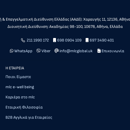
 & Επαγγελματική Διεύθυνση Ελλάδας (ΑΑΔΕ): Χαραυγής 11, 12136, Αθήν
Διοικητική Διεύθυνση: Ακαδημίας 98-100, 10678, Αθήνα, Ελλάδα
211 1990 172
698 0904 109
697 3490 401
WhatsApp
Viber
info@mlcglobal.uk
Επικοινωνία
Η ΕΤΑΙΡΕΙΑ
Ποιοι Είμαστε
mlc e-well being
Καριέρα στο mlc
Εταιρική Φιλοσοφία
Β2Β Αγγλικά για Εταιρείες