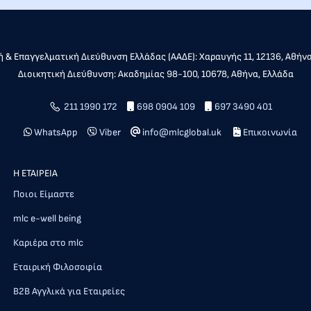
 & Επαγγελματική Διεύθυνση Ελλάδας (ΑΑΔΕ): Χαραυγής 11, 12136, Αθήν
Διοικητική Διεύθυνση: Ακαδημίας 98-100, 10678, Αθήνα, Ελλάδα
211 1990 172
698 0904 109
697 3490 401
WhatsApp
Viber
info@mlcglobal.uk
Επικοινωνία
Η ΕΤΑΙΡΕΙΑ
Ποιοι Είμαστε
mlc e-well being
Καριέρα στο mlc
Εταιρική Φιλοσοφία
Β2Β Αγγλικά για Εταιρείες