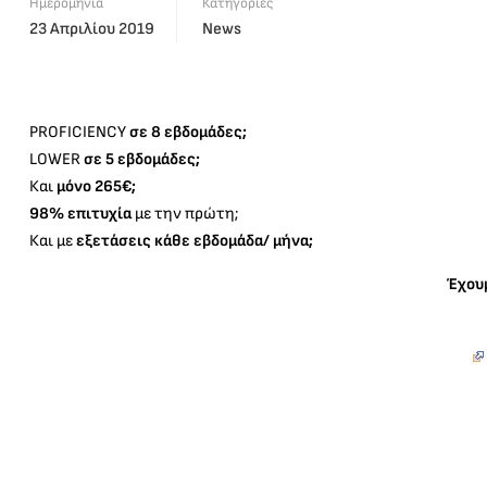
Ημερομηνία
Κατηγορίες
23 Απριλίου 2019
News
PROFICIENCY
σε 8 εβδομάδες;
LOWER
σε 5 εβδομάδες;
Και
μόνο 265€;
98% επιτυχία
με την πρώτη;
Και με
εξετάσεις κάθε εβδομάδα/ μήνα;
Έχου