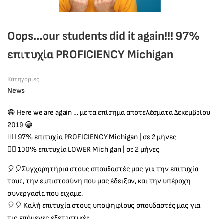
Oops…our students did it again!!! 97%
επιτυχία PROFICIENCY Michigan
Κατηγορίες
News
😁
Here we are again … με τα επίσημα αποτελέσματα Δεκεμβρίου
2019
😁
🙋‍♀
97% επιτυχία PROFICIENCY Michigan | σε 2 μήνες
🙋‍♂
100% επιτυχία LOWER Michigan | σε 2 μήνες
🎈
🎈
Συγχαρητήρια στους σπουδαστές μας για την επιτυχία
τους, την εμπιστοσύνη που μας έδειξαν, και την υπέροχη
συνεργασία που ειχαμε.
🎈
🎈
Καλή επιτυχία στους υποψηφίους σπουδαστές μας για
τις επόμενες εξεταστικές