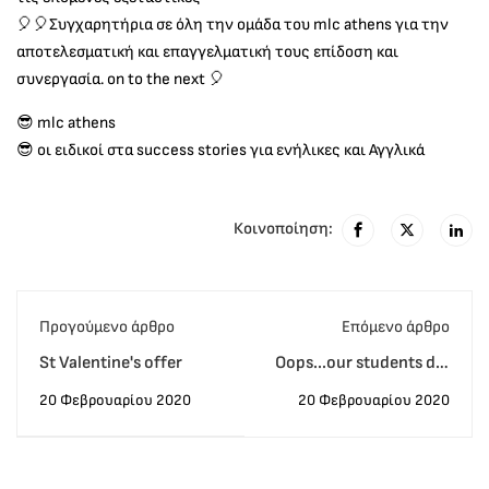
🎈
🎈
Συγχαρητήρια σε όλη την ομάδα του mlc athens για την
αποτελεσματική και επαγγελματική τους επίδοση και
συνεργασία. on to the next
🎈
😎
mlc athens
😎
οι ειδικοί στα success stories για ενήλικες και Αγγλικά
Κοινοποίηση:
Προγούμενο άρθρο
Eπόμενο άρθρο
St Valentine's offer
Oops...our students did
it again!!! 100%
20 Φεβρουαρίου 2020
20 Φεβρουαρίου 2020
επιτυχία Michigan
Lower