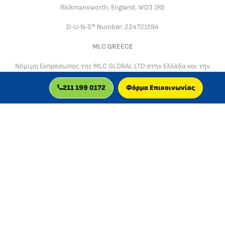
Rickmansworth, England, WD3 1RE
D‑U‑N‑S® Number: 224721594
MLC GREECE
Νόμιμη Εκπρόσωπος της MLC GLOBAL LTD στην Ελλάδα και την
Κύπρο: Ελευθερία Γερολυμάτου (MLC GREECE)
211 199 0172
Φόρμα Επικοινωνίας
ΑΦΜ: 149033463 | Επαγγελματική Έδρα (ΑΑΔΕ): Χαραυγής 11,
12136 Αθήνα, Ελλάδα
Διοικητική & Νομική Υποστήριξη Ελλάδας & Κύπρου: MLC
Global LTD & MLC Greece, Ακαδημίας 98–100, 10677 Αθήνα,
Ελλάδα
Η MLC GLOBAL LTD & MLC GREECE λειτουργούν σύμφωνα με
τον Γενικό Κανονισμό Προστασίας Δεδομένων (GDPR) και το
ισχύον πλαίσιο προστασίας του καταναλωτή και των
ηλεκτρονικών συναλλαγών.