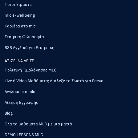
Ποιοι Είμαστε
mlc e-well being
Καριέρα στο mlc
Εταιρική Φιλοσοφία
Β2Β Αγγλικά για Εταιρείες
AΞΙΖΕΙ ΝΑ ΔΕΙΤΕ
Πολιτική Τιμολόγησης MLC
Live ή Video Μαθήματα; Διάλεξε το Σωστό για Εσένα
Αγγλικά στο mlc
Αίτηση Εγγραφής
Blog
Ολα τα μαθηματα MLC με μια ματιά
DEMO LESSONS MLC