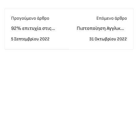
Προγούμενο άρθρο
Eπόμενο άρθρο
92% επιτυχία στις
Πιστοποίηση Αγγλικών
εξετάσεις Michigan
για τους πίνακες των
5 Σεπτεμβρίου 2022
31 Οκτωβρίου 2022
ECPE
εκπαιδευτικών