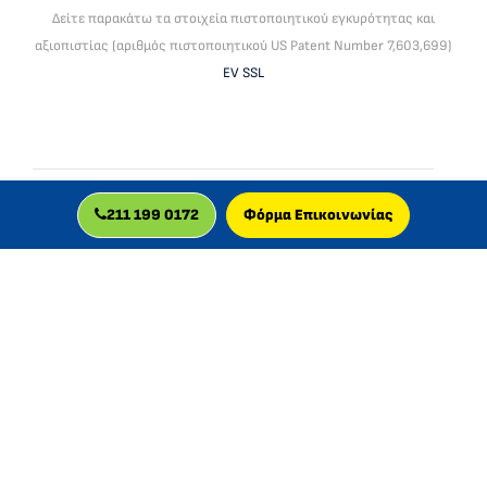
Δείτε παρακάτω τα στοιχεία πιστοποιητικού εγκυρότητας και
αξιοπιστίας (αριθμός πιστοποιητικού US Patent Number 7,603,699)
EV SSL
To mlc global ltd είναι βρεττανική εταιρεία, πιστοποιημένη για
211 199 0172
Φόρμα Επικοινωνίας
διαδικτυακά μαθήματα. Δραστηριοποιείται στην Ελλάδα από
το 2013.
© 2026 MLC GLOBAL LTD, UK.
Registered in England and Wales with company number:
11829629
.
VAT number: GB 340961505
Registered office address: 201b.3 Cardinal Point, Park Road,
Rickmansworth, England, WD3 1RE .
D-U-N-S® Number: 224721594
Η MLC GLOBAL LTD είναι πλήρως συμμορφωμένη με τον Γενικό
Κανονισμό Προστασίας Δεδομένων (GDPR) και όλους τους