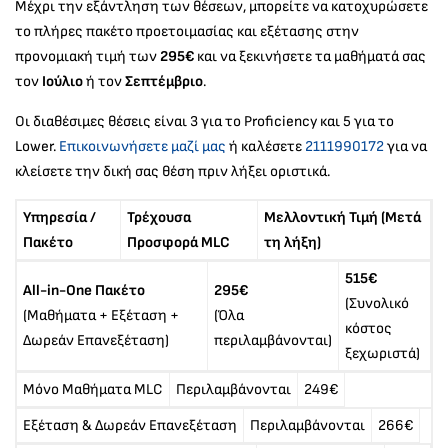
Μέχρι την εξάντληση των θέσεων, μπορείτε να κατοχυρώσετε
το πλήρες πακέτο προετοιμασίας και εξέτασης στην
προνομιακή τιμή των
295€
και να ξεκινήσετε τα μαθήματά σας
τον
Ιούλιο
ή τον
Σεπτέμβριο
.
Οι διαθέσιμες θέσεις είναι 3 για το Proficiency και 5 για το
Lower.
Επικοινωνήσετε μαζί μας
ή καλέσετε
2111990172
για να
κλείσετε την δική σας θέση πριν λήξει οριστικά.
Υπηρεσία /
Τρέχουσα
Μελλοντική Τιμή (Μετά
Πακέτο
Προσφορά MLC
τη λήξη)
515€
All-in-One Πακέτο
295€
(Συνολικό
(Μαθήματα + Εξέταση +
(Όλα
κόστος
Δωρεάν Επανεξέταση)
περιλαμβάνονται)
ξεχωριστά)
Μόνο Μαθήματα MLC
Περιλαμβάνονται
249€
Εξέταση & Δωρεάν Επανεξέταση
Περιλαμβάνονται
266€