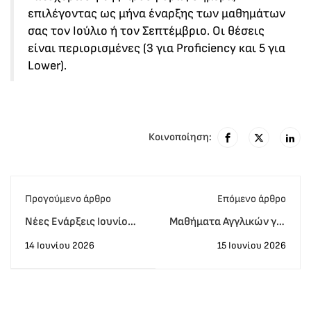
επιλέγοντας ως μήνα έναρξης των μαθημάτων
σας τον Ιούλιο ή τον Σεπτέμβριο. Οι θέσεις
είναι περιορισμένες (3 για Proficiency και 5 για
Lower).
Κοινοποίηση:
Προγούμενο άρθρο
Eπόμενο άρθρο
Νέες Ενάρξεις Ιουνίου
Μαθήματα Αγγλικών για
– Αγγλικά για Ενήλικες
Ενήλικες ή AI; Η
14 Ιουνίου 2026
15 Ιουνίου 2026
Online
καλύτερη λύση είναι ο
συνδυασμός MLC
Athens + AI