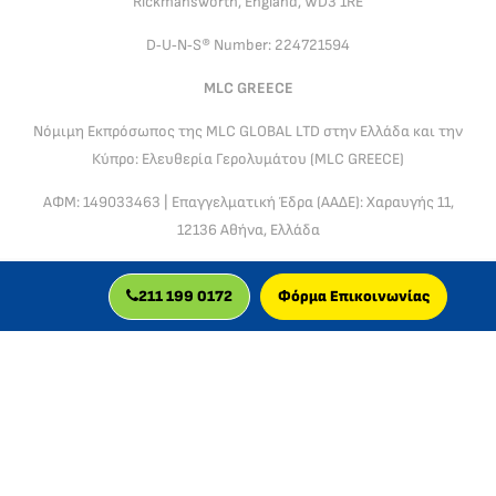
Rickmansworth, England, WD3 1RE
D‑U‑N‑S® Number: 224721594
MLC GREECE
Νόμιμη Εκπρόσωπος της MLC GLOBAL LTD στην Ελλάδα και την
Κύπρο: Ελευθερία Γερολυμάτου (MLC GREECE)
ΑΦΜ: 149033463 | Επαγγελματική Έδρα (ΑΑΔΕ): Χαραυγής 11,
12136 Αθήνα, Ελλάδα
Διοικητική & Νομική Υποστήριξη Ελλάδας & Κύπρου: MLC
211 199 0172
Φόρμα Επικοινωνίας
Global LTD & MLC Greece, Ακαδημίας 98–100, 10677 Αθήνα,
Ελλάδα
Η MLC GLOBAL LTD & MLC GREECE λειτουργούν σύμφωνα με
τον Γενικό Κανονισμό Προστασίας Δεδομένων (GDPR) και το
ισχύον πλαίσιο προστασίας του καταναλωτή και των
ηλεκτρονικών συναλλαγών.