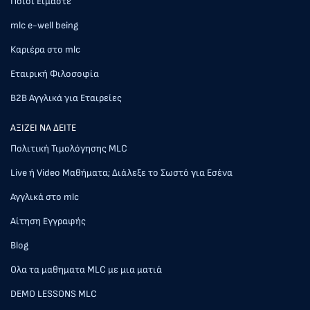
Ποιοι Είμαστε
mlc e-well being
Καριέρα στο mlc
Εταιρική Φιλοσοφία
Β2Β Αγγλικά για Εταιρείες
AΞΙΖΕΙ ΝΑ ΔΕΙΤΕ
Πολιτική Τιμολόγησης MLC
Live ή Video Μαθήματα; Διάλεξε το Σωστό για Εσένα
Αγγλικά στο mlc
Αίτηση Εγγραφής
Blog
Ολα τα μαθηματα MLC με μια ματιά
DEMO LESSONS MLC