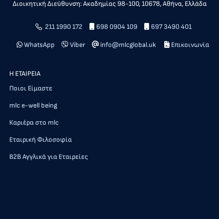
Διοικητική Διεύθυνση: Ακαδημίας 98-100, 10678, Αθήνα, Ελλάδα
211 1990 172
698 0904 109
697 3490 401
WhatsApp
Viber
info@mlcglobal.uk
Επικοινωνία
Η ΕΤΑΙΡΕΙΑ
Ποιοι Είμαστε
mlc e-well being
Καριέρα στο mlc
Εταιρική Φιλοσοφία
Β2Β Αγγλικά για Εταιρείες