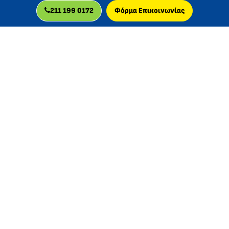
211 199 0172
Φόρμα Επικοινωνίας
MLC GLOBAL LTD
Η MLC GLOBAL LTD είναι βρετανική εταιρεία, πιστοποιημένη
για την παροχή διαδικτυακών μαθημάτων, με δραστηριότητα
στην Ελλάδα από το 2013.
© 2026 MLC GLOBAL LTD, UK
Εγγεγραμμένη στην Αγγλία και την Ουαλία
Αριθμός εταιρείας: 11829629 | Αριθμός ΦΠΑ: GB 340961505
Εγγεγραμμένη έδρα: 201b.3 Cardinal Point, Park Road,
Rickmansworth, England, WD3 1RE