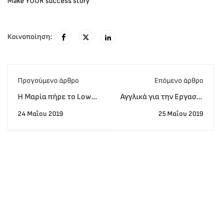
Make YOUR success story
Κοινοποίηση:
Προγούμενο άρθρο
Eπόμενο άρθρο
Η Μαρία πήρε το Lower
Αγγλικά για την Εργασία
με την πρώτη!
κάθε Σάββατο!
24 Μαΐου 2019
25 Μαΐου 2019