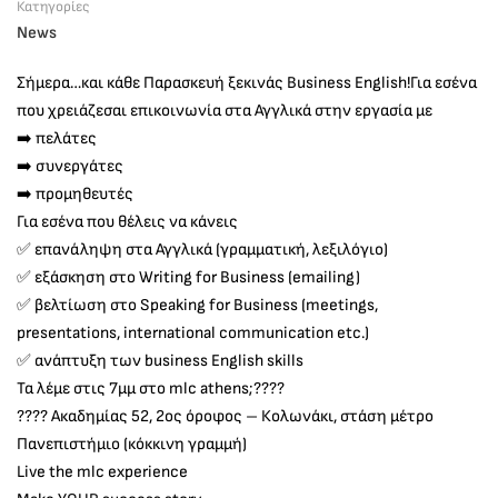
Κατηγορίες
News
Σήμερα…και κάθε Παρασκευή ξεκινάς Business English!Για εσένα
που χρειάζεσαι επικοινωνία στα Αγγλικά στην εργασία με
➡️ πελάτες
➡️ συνεργάτες
➡️ προμηθευτές
Για εσένα που θέλεις να κάνεις
✅ επανάληψη στα Αγγλικά (γραμματική, λεξιλόγιο)
✅ εξάσκηση στο Writing for Business (emailing)
✅ βελτίωση στο Speaking for Business (meetings,
presentations, international communication etc.)
✅ ανάπτυξη των business English skills
Τα λέμε στις 7μμ στο mlc athens;????
???? Ακαδημίας 52, 2ος όροφος – Κολωνάκι, στάση μέτρο
Πανεπιστήμιο (κόκκινη γραμμή)
Live the mlc experience