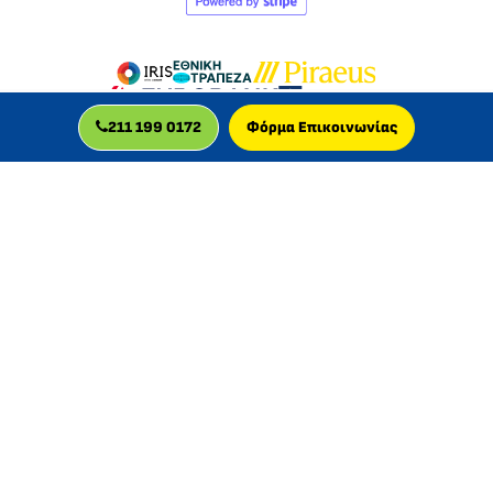
211 199 0172
Φόρμα Επικοινωνίας
MLC GLOBAL LTD
Η MLC GLOBAL LTD είναι βρετανική εταιρεία, πιστοποιημένη
για την παροχή διαδικτυακών μαθημάτων, με δραστηριότητα
στην Ελλάδα από το 2013.
© 2026 MLC GLOBAL LTD, UK
Εγγεγραμμένη στην Αγγλία και την Ουαλία
Αριθμός εταιρείας: 11829629 | Αριθμός ΦΠΑ: GB 340961505