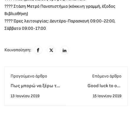
???? Στάση Μετρό Πανεπιστήμιο (κόκκινη γραμμή, έξοδος
Βιβλιοθήκη)
???? Ώρες λειτουργίας: Δευτέρα-Παρασκευή 09:00-22:00,
Σάββατο 09:00-17:00
Κοινοποίηση:
Προγούμενο άρθρο
Eπόμενο άρθρο
Πως μπορώ να ξέρω το
Good luck to our
επίπεδο των Αγγλικών
beloved mlc
13 Ιουνίου 2019
15 Ιουνίου 2019
μου;
students????????