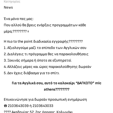
Κατηγορίες
News
Ένα μόνο πες μας:
Που αλλού θα βρεις ενάρξεις προγραμμάτων κάθε
μέρα;????????‍♀️
Η πιο to the point διαδικασία εγγραφής????????
1. Αξιολογούμε μαζί το επίπεδο των Αγγλικών σου
2. Διαλέγεις τι πρόγραμμα θες να παρακολουθήσεις
3. Ξεκινάς σήμερα ή όποτε σε εξυπηρετεί
4. Αλλάζεις μέρες και ώρες παρακολούθησης δωρεάν
5. Δεν έχεις διάβασμα για το σπίτι
Για τα Αγγλικά σου, αυτό το καλοκαίρι “ΔΑΓΚΩΤΟ” mlc
athens????????
Επικοινώνησε για δωρεάν προσωπική ενημέρωση
☎️ 2103643039 ή 2103643033
???? Ακαδημίας 52, 2ος όροφος, Κολωνάκι