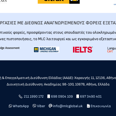
ΡΓΑΣΙΕΣ ΜΕ ΔΙΕΘΝΩΣ ΑΝΑΓΝΩΡΙΣΜΕΝΟΥΣ ΦΟΡΕΙΣ ΕΞΕΤ
στικούς φορείς, προσφέροντας στους σπουδαστές του ολοκληρωμένη
νες πιστοποιήσεις, το MLC λειτουργεί και ως εγκεκριμένο εξεταστικ
 & Επαγγελματική Διεύθυνση Ελλάδας (ΑΑΔΕ): Χαραυγής 11, 12136, Αθήν
Διοικητική Διεύθυνση: Ακαδημίας 98-100, 10678, Αθήνα, Ελλάδα
211 1990 172
698 0904 109
697 3490 401
WhatsApp
Viber
info@mlcglobal.uk
Επικοινωνία