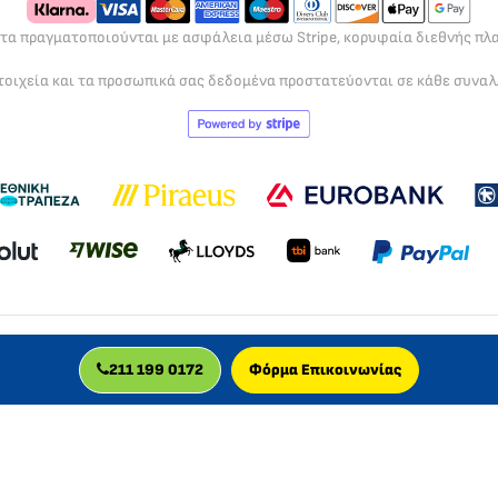
ρτα πραγματοποιούνται με ασφάλεια μέσω Stripe, κορυφαία διεθνής π
τοιχεία και τα προσωπικά σας δεδομένα προστατεύονται σε κάθε συνα
211 199 0172
Φόρμα Επικοινωνίας
MLC GLOBAL LTD
αιρεία, πιστοποιημένη για την παροχή διαδικτυακών μαθημάτων, με δρ
© 2026 MLC GLOBAL LTD, UK
Εγγεγραμμένη στην Αγγλία και την Ουαλία