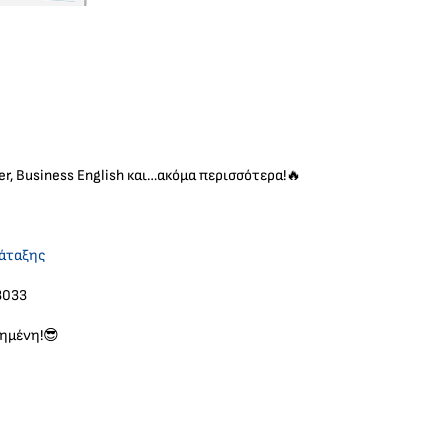
r, Business English και…ακόμα περισσότερα!
🔥
άταξης
3033
υημένη!
😎