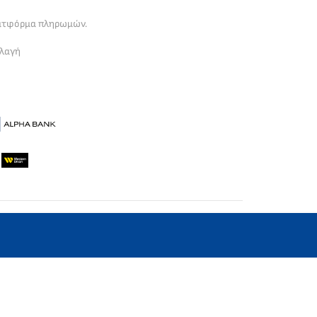
λατφόρμα πληρωμών.
λλαγή
αστηριότητα στην Ελλάδα από το 2013.