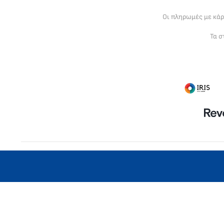
Οι πληρωμές με κά
Τα σ
Η MLC GLOBAL LTD είναι βρετανική ετ