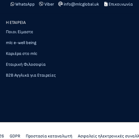
WhatsApp
Viber
info@mlcglobal.uk
Επικοινωνία
Η ΕΤΑΙΡΕΙΑ
Ποιοι Είμαστε
mlc e-well being
Καριέρα στο mlc
Εταιρική Φιλοσοφία
Β2Β Αγγλικά για Εταιρείες
26
GDPR
Προστασία καταναλωτή
Ασφαλείς ηλεκτρονικές συναλ