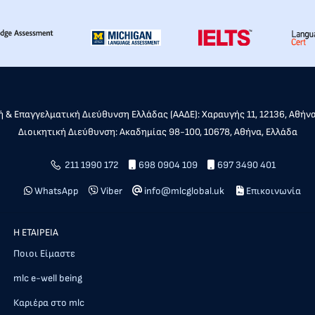
 & Επαγγελματική Διεύθυνση Ελλάδας (ΑΑΔΕ): Χαραυγής 11, 12136, Αθήν
Διοικητική Διεύθυνση: Ακαδημίας 98-100, 10678, Αθήνα, Ελλάδα
211 1990 172
698 0904 109
697 3490 401
WhatsApp
Viber
info@mlcglobal.uk
Επικοινωνία
Η ΕΤΑΙΡΕΙΑ
Ποιοι Είμαστε
mlc e-well being
Καριέρα στο mlc