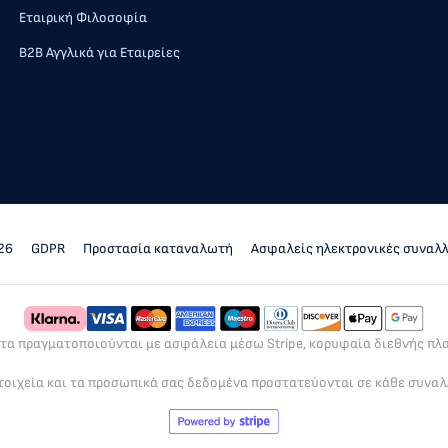
Εταιρική Φιλοσοφία
Β2Β Αγγλικά για Εταιρείες
26
GDPR
Προστασία καταναλωτή
Ασφαλείς ηλεκτρονικές συναλ
ρτα πραγματοποιούνται με ασφάλεια μέσω Stripe, κορυφαία διεθνής π
τοιχεία και τα προσωπικά σας δεδομένα προστατεύονται σε κάθε συνα