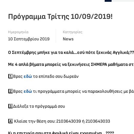
Πρόγραμμα Τρίτης 10/09/2019!
Ημερομηνία
Κατηγορίες
10 Σεπτεμβρίου 2019
News
Ο Σεπτέμβρης μπήκε για τα καλά…εσύ πότε ξεκινάς Αγγλικά;??
Με 4 απλά βήματα μπορείς να ξεκινήσεις ΣΗΜΕΡΑ μαθήματα στο
1️⃣Βρες
εδώ
το επίπεδο σου δωρεάν
2️⃣Βρες
εδώ
τι προγράμματα μπορείς να παρακολουθήσεις με βά
3️⃣Διάλεξε το πρόγραμμά σου
4️⃣ Κλείσε την θέση σου: 2103643039 ή 2103643033
Κι η επιτυχία σου στα Αγγλικά είναι εγγυημένη…????