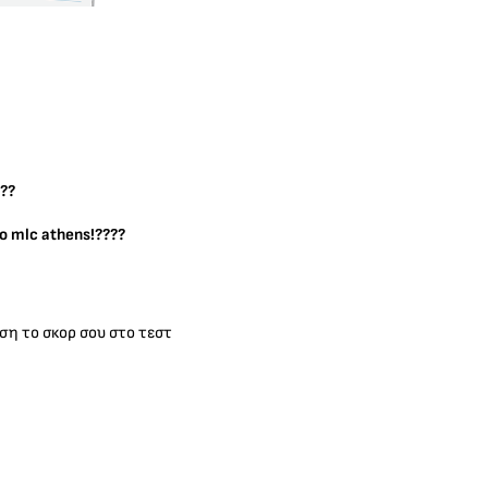
??
 mlc athens!????
ση το σκορ σου στο τεστ