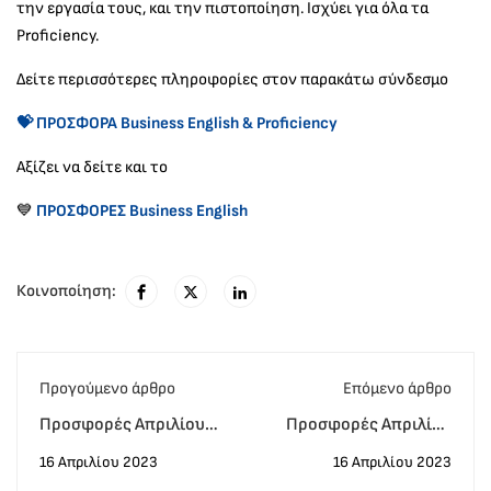
την εργασία τους, και την πιστοποίηση. Ισχύει για όλα τα
Proficiency.
Δείτε περισσότερες πληροφορίες στον παρακάτω σύνδεσμο
💝 ΠΡΟΣΦΟΡΑ Business English & Proficiency
Αξίζει να δείτε και το
💙
ΠΡΟΣΦΟΡΕΣ Business English
Κοινοποίηση:
Προγούμενο άρθρο
Eπόμενο άρθρο
Προσφορές Απριλίου
Προσφορές Απριλίου
με δώρο τα εξέταστρα
Αγγλικά για ενήλικες με
16 Απριλίου 2023
16 Απριλίου 2023
💝
δώρο 2 μήνες αξίας