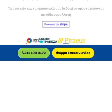
Τα στοιχεία και τα προσωπικά σας δεδομένα προστατεύονται
σε κάθε συναλλαγή
211 199 0172
Φόρμα Επικοινωνίας
MLC GLOBAL LTD
Η MLC GLOBAL LTD είναι βρετανική εταιρεία, πιστοποιημένη
για την παροχή διαδικτυακών μαθημάτων, με δραστηριότητα
στην Ελλάδα από το 2013.