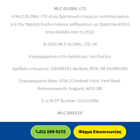
MLC GLOBAL LTD
Η MLC GLOBAL LTD είναι βρετανική εταιρεία, πιστοποιημένη
για την παροχή διαδικτυακών μαθημάτων, με δραστηριότητα
στην Ελλάδα από το 2013.
© 2026 MLC GLOBAL LTD, UK
Εγγεγραμμένη στην Αγγλία και την Ουαλία
Αριθμός εταιρείας: 11829629 | Αριθμός ΦΠΑ: GB 340961505
Εγγεγραμμένη έδρα: 201b.3 Cardinal Point, Park Road,
Rickmansworth, England, WD3 1RE
D‑U‑N‑S® Number: 224721594
MLC GREECE
Νόμιμη Εκπρόσωπος της MLC GLOBAL LTD στην Ελλάδα και την
211 199 0172
Φόρμα Επικοινωνίας
Κύπρο: Ελευθερία Γερολυμάτου (MLC GREECE)