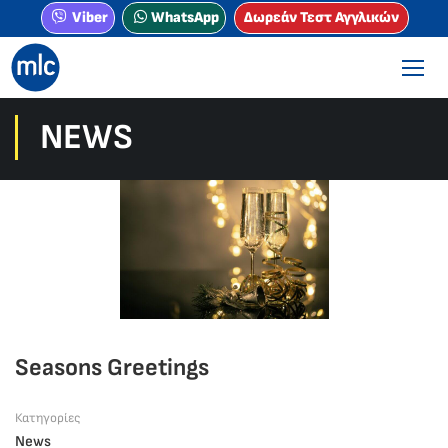
Viber
WhatsApp
Δωρεάν Τεστ Αγγλικών
NEWS
Seasons Greetings
Κατηγορίες
News