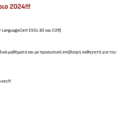
ιο 2024!!!
LanguageCert ESOL B2 και C2!!!]
μαδικά μαθήματα και με προσωπική επίβλεψη καθηγητή για την
κες!!!