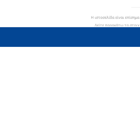
Η ιστοσελίδα είναι επίσημ
Δείτε παρακάτω τα στοιχ
To mlc global ltd είναι βρετ
Registe
Registe
Η MLC GLOBAL LTD είναι πλήρως συμμορφωμένη με τον Γενικό Κανονισ
Εμπορ
Νόμι