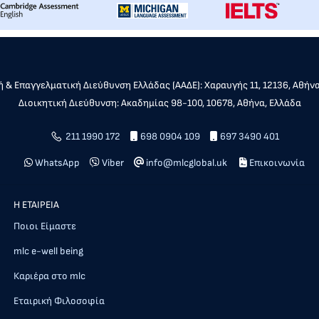
 & Επαγγελματική Διεύθυνση Ελλάδας (ΑΑΔΕ): Χαραυγής 11, 12136, Αθήν
Διοικητική Διεύθυνση: Ακαδημίας 98-100, 10678, Αθήνα, Ελλάδα
211 1990 172
698 0904 109
697 3490 401
WhatsApp
Viber
info@mlcglobal.uk
Επικοινωνία
Η ΕΤΑΙΡΕΙΑ
Ποιοι Είμαστε
mlc e-well being
Καριέρα στο mlc
Εταιρική Φιλοσοφία