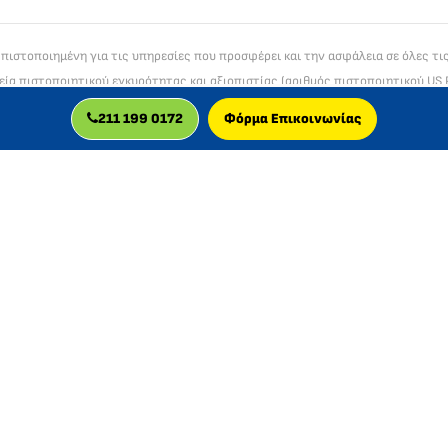
α πιστοποιημένη για τις υπηρεσίες που προσφέρει και την ασφάλεια σε όλες τι
εία πιστοποιητικού εγκυρότητας και αξιοπιστίας (αριθμός πιστοποιητικού US 
EV SSL
211 199 0172
Φόρμα Επικοινωνίας
τανική εταιρεία, πιστοποιημένη για διαδικτυακά μαθήματα. Δραστηριοποιε
© 2026 MLC GLOBAL LTD, UK.
red in England and Wales with company number:
11829629
. VAT number: GB 34
red office address: 201b.3 Cardinal Point, Park Road, Rickmansworth, England, W
D-U-N-S® Number: 224721594
μό Προστασίας Δεδομένων (GDPR) και όλους τους ισχύοντες κανονισμούς που 
ική και Επαγγελματική Διεύθυνση Ελλάδας (ΑΑΔΕ) Χαραυγής 11, 12136, Αθήνα, 
μος εκπρόσωπος για την Ελλάδα & Κύπρο: Γερολυμάτου Ελευθερία ΑΦΜ 1490