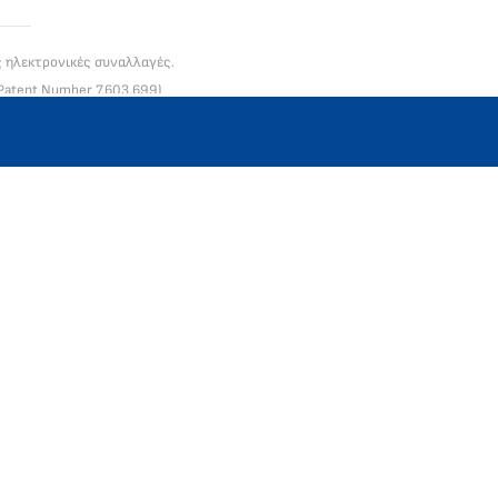
ς ηλεκτρονικές συναλλαγές.
Patent Number 7,603,699)
ίται στην Ελλάδα από το 2013.
0961505
D3 1RE .
διέπουν τα διαδικτυακά μαθήματα και την προστασία του καταναλωτή.
Ελλάδα
33463