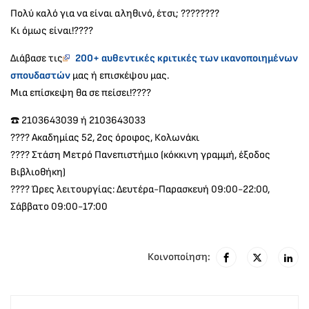
Πολύ καλό για να είναι αληθινό, έτσι; ????????
Κι όμως είναι!????
Διάβασε τις
200+ αυθεντικές κριτικές των ικανοποιημένων
σπουδαστών
μας ή επισκέψου μας.
Μια επίσκεψη θα σε πείσει!????
☎️ 2103643039 ή 2103643033
???? Ακαδημίας 52, 2ος όροφος, Κολωνάκι
???? Στάση Μετρό Πανεπιστήμιο (κόκκινη γραμμή, έξοδος
Βιβλιοθήκη)
???? Ώρες λειτουργίας: Δευτέρα-Παρασκευή 09:00-22:00,
Σάββατο 09:00-17:00
Κοινοποίηση: