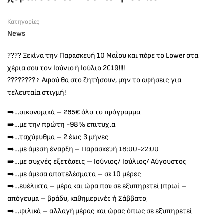
Κατηγορίες
News
???? Ξεκίνα την Παρασκευή 10 Μαΐου και πάρε το Lower στα
χέρια σου τον Ιούνιο ή Ιούλιο 2019!!!!
????????‍♀️ Αφού θα στο ζητήσουν, μην το αφήσεις για
τελευταία στιγμή!
➡️…οικονομικά – 265€ όλο το πρόγραμμα
➡️…με την πρώτη -98% επιτυχία
➡️…ταχύρυθμα – 2 έως 3 μήνες
➡️…με άμεση έναρξη – Παρασκευή 18:00-22:00
➡️…με συχνές εξετάσεις – Ιούνιος/ Ιούλιος/ Αύγουστος
➡️…με άμεσα αποτελέσματα – σε 10 μέρες
➡️…ευέλικτα – μέρα και ώρα που σε εξυπηρετεί (πρωί –
απόγευμα – βράδυ, καθημερινές ή Σάββατο)
➡️…φιλικά – αλλαγή μέρας και ώρας όπως σε εξυπηρετεί