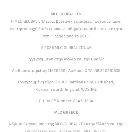
MLC GLOBAL LTD
Η MLC GLOBAL LTD είναι βρετανική εταιρεία, πιστοποιημένη
για την παροχή διαδικτυακών μαθημάτων, με δραστηριότητα
στην Ελλάδα από το 2013.
© 2026 MLC GLOBAL LTD, UK
Εγγεγραμμένη στην Αγγλία και την Ουαλία
Αριθμός εταιρείας: 11829629 | Αριθμός ΦΠΑ: GB 340961505
Εγγεγραμμένη έδρα: 201b.3 Cardinal Point, Park Road,
Rickmansworth, England, WD3 1RE
D‑U‑N‑S® Number: 224721594
MLC GREECE
Νόμιμη Εκπρόσωπος της MLC GLOBAL LTD στην Ελλάδα και την
Κύπρο: Ελευθερία Γερολυμάτου (MLC GREECE)