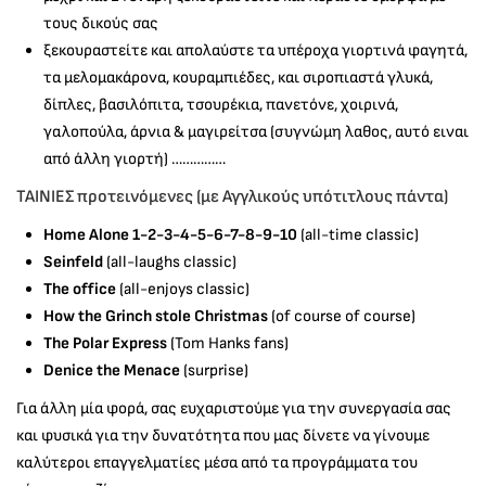
τους δικούς σας
ξεκουραστείτε και απολαύστε τα υπέροχα γιορτινά φαγητά,
τα μελομακάρονα, κουραμπιέδες, και σιροπιαστά γλυκά,
δίπλες, βασιλόπιτα, τσουρέκια, πανετόνε, χοιρινά,
γαλοπούλα, άρνια & μαγιρείτσα (συγνώμη λαθος, αυτό ειναι
από άλλη γιορτή) ……………
ΤΑΙΝΙΕΣ προτεινόμενες (με Αγγλικούς υπότιτλους πάντα)
Home Alone 1-2-3-4-5-6-7-8-9-10
(all-time classic)
Seinfeld
(all-laughs classic)
The office
(all-enjoys classic)
How the Grinch stole Christmas
(of course of course)
The Polar Express
(Tom Hanks fans)
Denice the Menace
(surprise)
Για άλλη μία φορά, σας ευχαριστούμε για την συνεργασία σας
και φυσικά για την δυνατότητα που μας δίνετε να γίνουμε
καλύτεροι επαγγελματίες μέσα από τα προγράμματα του