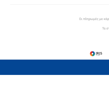
Οι πληρωμές με κά
Τα σ
Η MLC GLOBAL LTD είναι βρετανική ετ