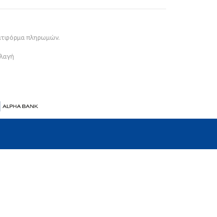
λατφόρμα πληρωμών.
λλαγή
αστηριότητα στην Ελλάδα από το 2013.