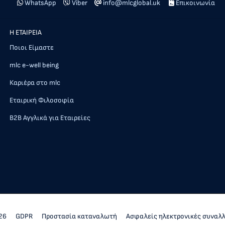
WhatsApp
Viber
info@mlcglobal.uk
Επικοινωνία
Η ΕΤΑΙΡΕΙΑ
Ποιοι Είμαστε
mlc e-well being
Καριέρα στο mlc
Εταιρική Φιλοσοφία
Β2Β Αγγλικά για Εταιρείες
26
GDPR
Προστασία καταναλωτή
Ασφαλείς ηλεκτρονικές συναλ