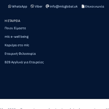
WhatsApp
Viber
info@mlcglobal.uk
Επικοινωνία
Η ΕΤΑΙΡΕΙΑ
Ποιοι Είμαστε
mlc e-well being
Καριέρα στο mlc
Εταιρική Φιλοσοφία
Β2Β Αγγλικά για Εταιρείες