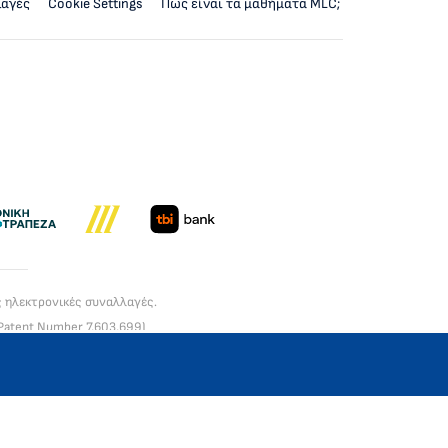
λαγές
Cookie Settings
Πως είναι τα μαθήματα MLC;
ς ηλεκτρονικές συναλλαγές.
Patent Number 7,603,699)