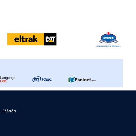
α, Ελλάδα