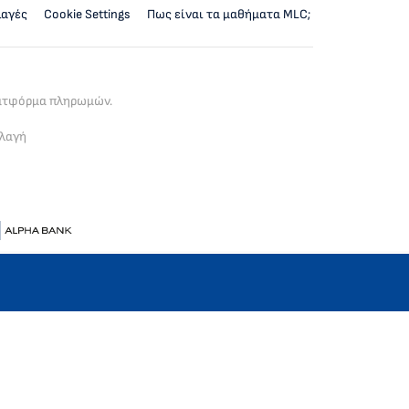
λαγές
Cookie Settings
Πως είναι τα μαθήματα MLC;
λατφόρμα πληρωμών.
λλαγή
αστηριότητα στην Ελλάδα από το 2013.