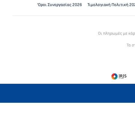
‘Οροι Συνεργασίας 2026
Τιμολογιακή Πολιτική 20
Οι πληρωμές με κά
Τα σ
Η MLC GLOBAL LTD είναι βρετανική ετ