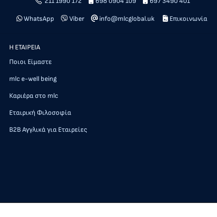
211 1990 172
698 0904 109
697 3490 401
WhatsApp
Viber
info@mlcglobal.uk
Επικοινωνία
Η ΕΤΑΙΡΕΙΑ
Ποιοι Είμαστε
mlc e-well being
Καριέρα στο mlc
Εταιρική Φιλοσοφία
Β2Β Αγγλικά για Εταιρείες