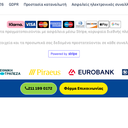
26
GDPR
Προστασία καταναλωτή
Ασφαλείς ηλεκτρονικές συναλ
ρτα πραγματοποιούνται με ασφάλεια μέσω Stripe, κορυφαία διεθνής π
τοιχεία και τα προσωπικά σας δεδομένα προστατεύονται σε κάθε συνα
211 199 0172
Φόρμα Επικοινωνίας
MLC GLOBAL LTD
αιρεία, πιστοποιημένη για την παροχή διαδικτυακών μαθημάτων, με δρ