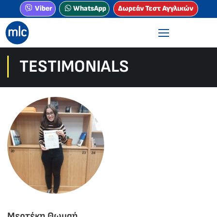
Viber
WhatsApp
Δωρεάν Τεστ Αγγλικών
TESTIMONIALS
Μερτέκη Θωμαή