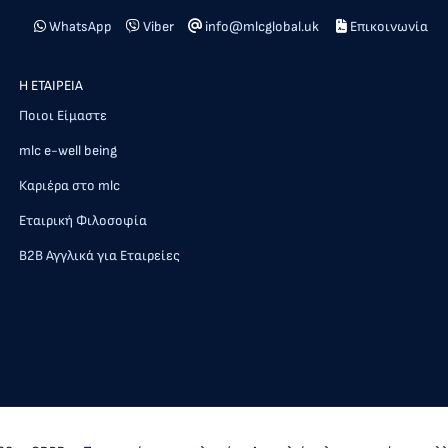
WhatsApp
Viber
info@mlcglobal.uk
Επικοινωνία
Η ΕΤΑΙΡΕΙΑ
Ποιοι Είμαστε
mlc e-well being
Καριέρα στο mlc
Εταιρική Φιλοσοφία
Β2Β Αγγλικά για Εταιρείες