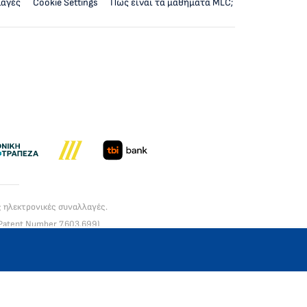
λαγές
Cookie Settings
Πως είναι τα μαθήματα MLC;
ς ηλεκτρονικές συναλλαγές.
Patent Number 7,603,699)