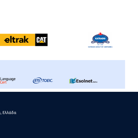
α, Ελλάδα