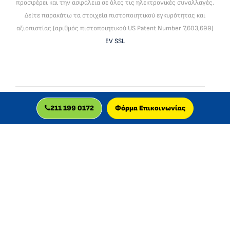
προσφέρει και την ασφάλεια σε όλες τις ηλεκτρονικές συναλλαγές.
Δείτε παρακάτω τα στοιχεία πιστοποιητικού εγκυρότητας και
αξιοπιστίας (αριθμός πιστοποιητικού US Patent Number 7,603,699)
EV SSL
To mlc global ltd είναι βρεττανική εταιρεία, πιστοποιημένη για
211 199 0172
Φόρμα Επικοινωνίας
διαδικτυακά μαθήματα. Δραστηριοποιείται στην Ελλάδα από
το 2013.
© 2026 MLC GLOBAL LTD, UK.
Registered in England and Wales with company number:
11829629
.
VAT number: GB 340961505
Registered office address: 201b.3 Cardinal Point, Park Road,
Rickmansworth, England, WD3 1RE .
D-U-N-S® Number: 224721594
Η MLC GLOBAL LTD είναι πλήρως συμμορφωμένη με τον Γενικό