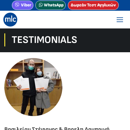
Viber
WhatsApp
Δωρεάν Τεστ Αγγλικών
TESTIMONIALS
Βασιλείου Στέφανος & Βαρελη Λαμπρινή