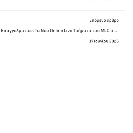
Eπόμενο άρθρο
ια Επαγγελματίες: Τα Νέα Online Live Τμήματα του MLC που
Απογειώνουν την Καριέρα σας
17 Ιουνίου 2026