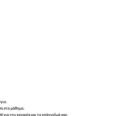
γιο.
σα στο μάθημα.
h)
για την εργασία και το επάγγελμά σας.