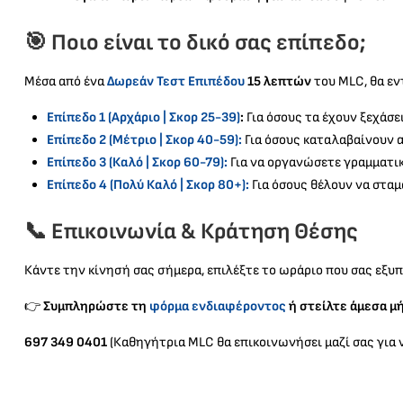
🎯 Ποιο είναι το δικό σας επίπεδο;
Μέσα από ένα
Δωρεάν Τεστ Επιπέδου
15 λεπτών
του MLC, θα εν
Επίπεδο 1 (Αρχάριο | Σκορ 25-39)
:
Για όσους τα έχουν ξεχάσε
Επίπεδο 2 (Μέτριο | Σκορ 40-59):
Για όσους καταλαβαίνουν α
Επίπεδο 3 (Καλό | Σκορ 60-79):
Για να οργανώσετε γραμματική
Επίπεδο 4 (Πολύ Καλό | Σκορ 80+):
Για όσους θέλουν να στα
📞 Επικοινωνία & Κράτηση Θέσης
Κάντε την κίνησή σας σήμερα, επιλέξτε το ωράριο που σας εξυπ
👉
Συμπληρώστε τη
φόρμα ενδιαφέροντος
ή στείλτε άμεσα μή
697 349 0401
(Καθηγήτρια MLC θα επικοινωνήσει μαζί σας για ν