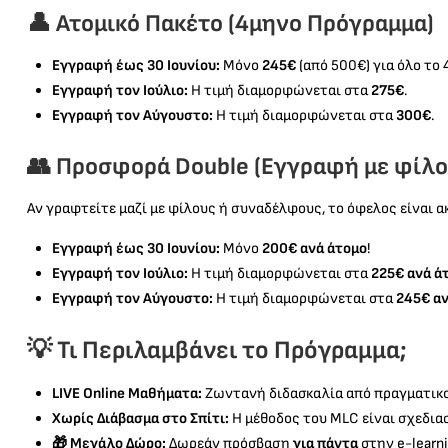
👤 Ατομικό Πακέτο (4μηνο Πρόγραμμα)
Εγγραφή έως 30 Ιουνίου:
Μόνο
245€
(από 500€) για όλο το 
Εγγραφή τον Ιούλιο:
Η τιμή διαμορφώνεται στα
275€
.
Εγγραφή τον Αύγουστο:
Η τιμή διαμορφώνεται στα
300€
.
👥 Προσφορά Double (Εγγραφή με φίλο
Αν γραφτείτε μαζί με φίλους ή συναδέλφους, το όφελος είναι α
Εγγραφή έως 30 Ιουνίου:
Μόνο
200€ ανά άτομο
!
Εγγραφή τον Ιούλιο:
Η τιμή διαμορφώνεται στα
225€ ανά ά
Εγγραφή τον Αύγουστο:
Η τιμή διαμορφώνεται στα
245€ αν
💡 Τι Περιλαμβάνει το Πρόγραμμα;
LIVE Online Μαθήματα:
Ζωντανή διδασκαλία από πραγματικούς
Χωρίς Διάβασμα στο Σπίτι:
Η μέθοδος του MLC είναι σχεδια
🎁 Μεγάλο Δώρο:
Δωρεάν πρόσβαση
για πάντα
στην e-learn