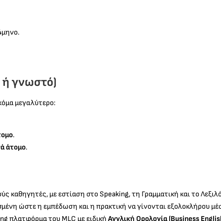
4μηνο.
 ή γνωστό)
κόμα μεγαλύτερο:
τομο
.
ά άτομο
.
 καθηγητές, με εστίαση στο Speaking, τη Γραμματική και το Λεξιλό
σμένη ώστε η εμπέδωση και η πρακτική να γίνονται εξολοκλήρου μέ
ing πλατφόρμα του MLC με ειδική
Αγγλική Ορολογία (Business Englis