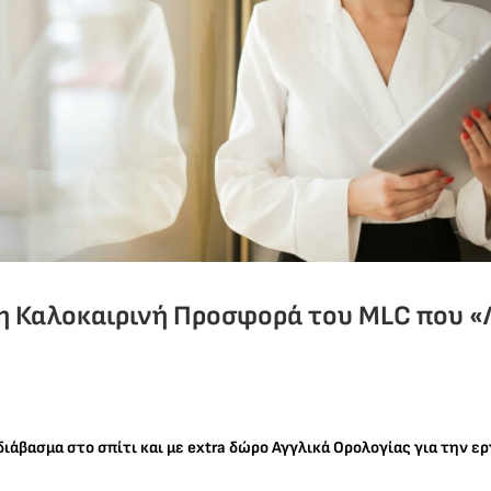
άλη Καλοκαιρινή Προσφορά του MLC που «
άβασμα στο σπίτι και με extra δώρο Αγγλικά Ορολογίας για την ε