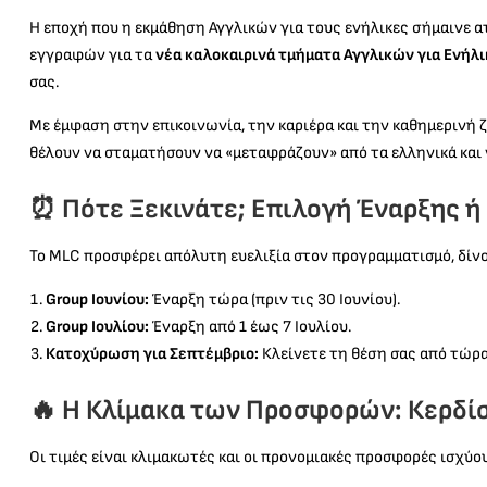
Η εποχή που η εκμάθηση Αγγλικών για τους ενήλικες σήμαινε ατ
εγγραφών για τα
νέα καλοκαιρινά τμήματα Αγγλικών για Ενήλικ
σας.
Με έμφαση στην επικοινωνία, την καριέρα και την καθημερινή 
θέλουν να σταματήσουν να «μεταφράζουν» από τα ελληνικά και ν
⏰ Πότε Ξεκινάτε; Επιλογή Έναρξης ή
Το MLC προσφέρει απόλυτη ευελιξία στον προγραμματισμό, δίνον
Group Ιουνίου:
Έναρξη τώρα (πριν τις 30 Ιουνίου).
Group Ιουλίου:
Έναρξη από 1 έως 7 Ιουλίου.
Κατοχύρωση για Σεπτέμβριο:
Κλείνετε τη θέση σας από τώρα 
🔥 Η Κλίμακα των Προσφορών: Κερδί
Οι τιμές είναι κλιμακωτές και οι προνομιακές προσφορές ισχύο