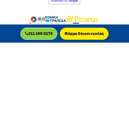
211 199 0172
Φόρμα Επικοινωνίας
MLC GLOBAL LTD
Η MLC GLOBAL LTD είναι βρετανική εταιρεία, πιστοποιημένη
για την παροχή διαδικτυακών μαθημάτων, με δραστηριότητα
στην Ελλάδα από το 2013.
© 2026 MLC GLOBAL LTD, UK
Εγγεγραμμένη στην Αγγλία και την Ουαλία
Αριθμός εταιρείας: 11829629 | Αριθμός ΦΠΑ: GB 340961505