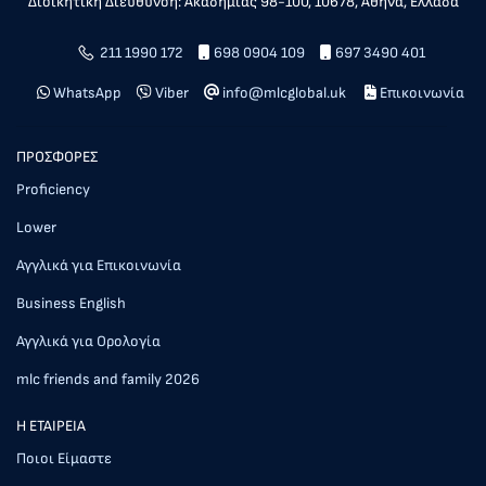
Διοικητική Διεύθυνση: Ακαδημίας 98-100, 10678, Αθήνα, Ελλάδα
211 1990 172
698 0904 109
697 3490 401
WhatsApp
Viber
info@mlcglobal.uk
Επικοινωνία
ΠΡΟΣΦΟΡΕΣ
Proficiency
Lower
Αγγλικά για Επικοινωνία
Business English
Αγγλικά για Ορολογία
mlc friends and family 2026
Η ΕΤΑΙΡΕΙΑ
Ποιοι Είμαστε