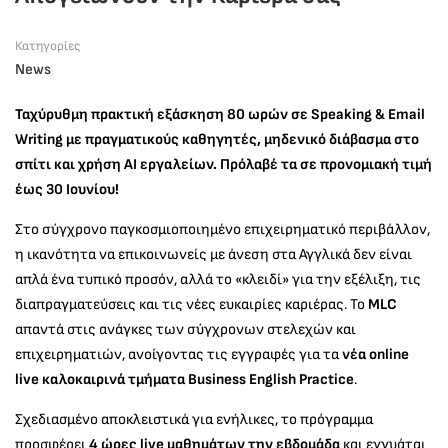
Κατηγορίες
News
Ταχύρυθμη πρακτική εξάσκηση 80 ωρών σε Speaking & Email
Writing με πραγματικούς καθηγητές, μηδενικό διάβασμα στο
σπίτι και χρήση AI εργαλείων. Πρόλαβέ τα σε προνομιακή τιμή
έως 30 Ιουνίου!
Στο σύγχρονο παγκοσμιοποιημένο επιχειρηματικό περιβάλλον,
η ικανότητα να επικοινωνείς με άνεση στα Αγγλικά δεν είναι
απλά ένα τυπικό προσόν, αλλά το «κλειδί» για την εξέλιξη, τις
διαπραγματεύσεις και τις νέες ευκαιρίες καριέρας. Το
MLC
απαντά στις ανάγκες των σύγχρονων στελεχών και
επιχειρηματιών, ανοίγοντας τις εγγραφές για τα
νέα online
live καλοκαιρινά τμήματα Business English Practice
.
Σχεδιασμένο αποκλειστικά για ενήλικες, το πρόγραμμα
προσφέρει
4 ώρες live μαθημάτων την εβδομάδα
και εγγυάται