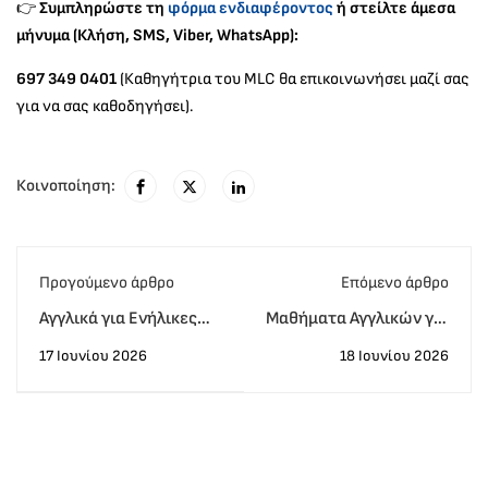
👉
Συμπληρώστε τη
φόρμα ενδιαφέροντος
ή στείλτε άμεσα
μήνυμα (Κλήση, SMS, Viber, WhatsApp):
697 349 0401
(Καθηγήτρια του MLC θα επικοινωνήσει μαζί σας
για να σας καθοδηγήσει).
Κοινοποίηση:
Προγούμενο άρθρο
Eπόμενο άρθρο
Αγγλικά για Ενήλικες
Μαθήματα Αγγλικών για
Online: Η Μεγάλη
Ενήλικες με Απόλυτη
17 Ιουνίου 2026
18 Ιουνίου 2026
Καλοκαιρινή
Ευελιξία και Μοναδική
Προσφορά του MLC
ONLINE Εμπειρία
που «Λύνει» τη Γλώσσα