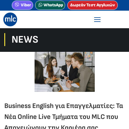
Viber
WhatsApp
Δωρεάν Τεστ Αγγλικών
NEWS
Business English για Επαγγελματίες: Τα
Νέα Online Live Τμήματα του MLC που
Απογειώνουν την Καριέρα σας