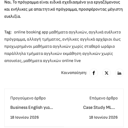
Ναι. Το πρόγραμμα είναι ειδικά σχεδιασμένο για εργαζόμενους
και ενήλικες με απαιτητικό πρόγραμμα, προσφέροντας μέγιστη
ευελιξία.
Tag:
online booking app μαθήματα αγγλικών
,
αγγλικά ευέλικτο
πρόγραμμα
,
αλλαγή τμήματος
,
ενήλικες αγγλικά αρχάριοι έως
προχωρημένοι μαθήματα αγγλικών χωρίς σταθερό ωράριο
παράλληλα τμήματα αγγλικών εκμάθηση αγγλικών χωρίς
απουσίες
,
μαθήματα αγγλικών online live
Κοινοποίηση:
Προγούμενο άρθρο
Eπόμενο άρθρο
Business English για
Case Study MLC -
Επαγγελματίες: Τα Νέα
Χρήστος Χιώτης: Από
18 Ιουνίου 2026
18 Ιουνίου 2026
Online Live Τμήματα του
ένα Lower Β2 δεκαετίας
MLC που Απογειώνουν
στο Proficiency C2 σε