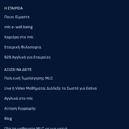
Η ΕΤΑΙΡΕΙΑ
Ποιοι Είμαστε
mlc e-well being
Καριέρα στο mlc
Εταιρική Φιλοσοφία
Β2Β Αγγλικά για Εταιρείες
AΞΙΖΕΙ ΝΑ ΔΕΙΤΕ
Πολιτική Τιμολόγησης MLC
Live ή Video Μαθήματα; Διάλεξε το Σωστό για Εσένα
Αγγλικά στο mlc
Αίτηση Εγγραφής
Blog
Ολα τα μαθηματα MLC με μια ματιά