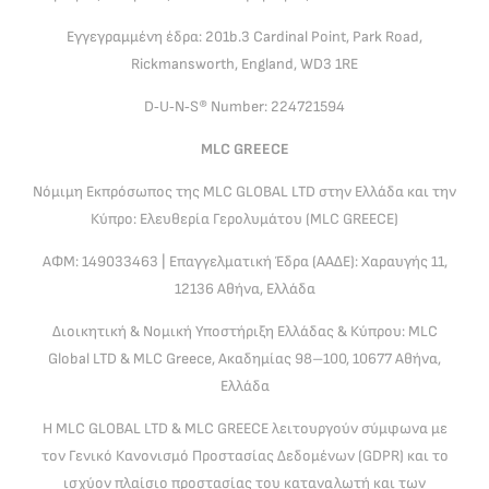
Εγγεγραμμένη έδρα: 201b.3 Cardinal Point, Park Road,
Rickmansworth, England, WD3 1RE
D‑U‑N‑S® Number: 224721594
MLC GREECE
Νόμιμη Εκπρόσωπος της MLC GLOBAL LTD στην Ελλάδα και την
Κύπρο: Ελευθερία Γερολυμάτου (MLC GREECE)
ΑΦΜ: 149033463 | Επαγγελματική Έδρα (ΑΑΔΕ): Χαραυγής 11,
12136 Αθήνα, Ελλάδα
Διοικητική & Νομική Υποστήριξη Ελλάδας & Κύπρου: MLC
Global LTD & MLC Greece, Ακαδημίας 98–100, 10677 Αθήνα,
Ελλάδα
Η MLC GLOBAL LTD & MLC GREECE λειτουργούν σύμφωνα με
τον Γενικό Κανονισμό Προστασίας Δεδομένων (GDPR) και το
ισχύον πλαίσιο προστασίας του καταναλωτή και των