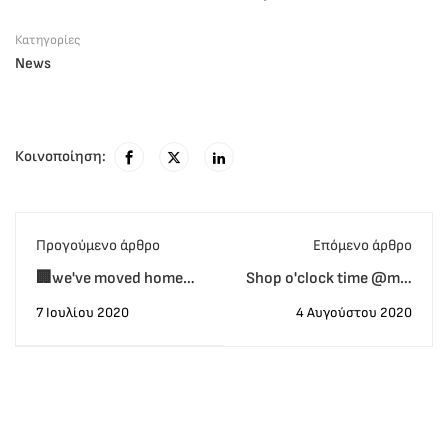
Κατηγορίες
News
Κοινοποίηση:
Προγούμενο άρθρο
Eπόμενο άρθρο
🏢we've moved home
Shop o'clock time @mlc
and we're zzzzuper
global - LAST CHANCE
7 Ιουλίου 2020
4 Αυγούστου 2020
excited ☺️ ☺️