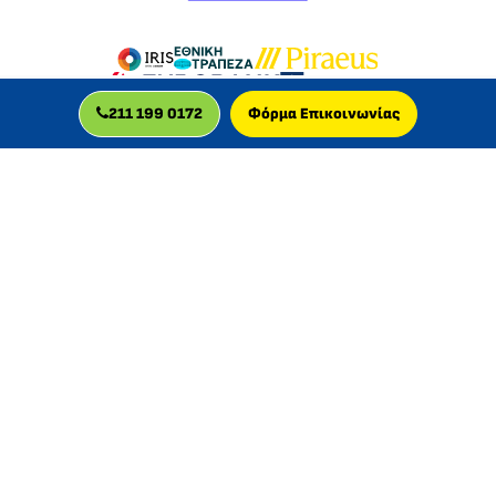
211 199 0172
Φόρμα Επικοινωνίας
MLC GLOBAL LTD
Η MLC GLOBAL LTD είναι βρετανική εταιρεία, πιστοποιημένη
για την παροχή διαδικτυακών μαθημάτων, με δραστηριότητα
στην Ελλάδα από το 2013.
© 2026 MLC GLOBAL LTD, UK
Εγγεγραμμένη στην Αγγλία και την Ουαλία
Αριθμός εταιρείας: 11829629 | Αριθμός ΦΠΑ: GB 340961505