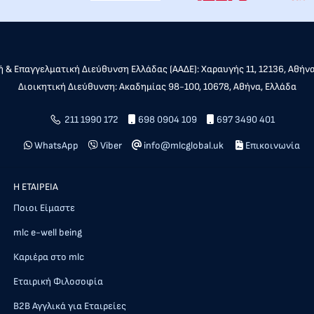
 & Επαγγελματική Διεύθυνση Ελλάδας (ΑΑΔΕ): Χαραυγής 11, 12136, Αθήν
Διοικητική Διεύθυνση: Ακαδημίας 98-100, 10678, Αθήνα, Ελλάδα
211 1990 172
698 0904 109
697 3490 401
WhatsApp
Viber
info@mlcglobal.uk
Επικοινωνία
Η ΕΤΑΙΡΕΙΑ
Ποιοι Είμαστε
mlc e-well being
Καριέρα στο mlc
Εταιρική Φιλοσοφία
Β2Β Αγγλικά για Εταιρείες