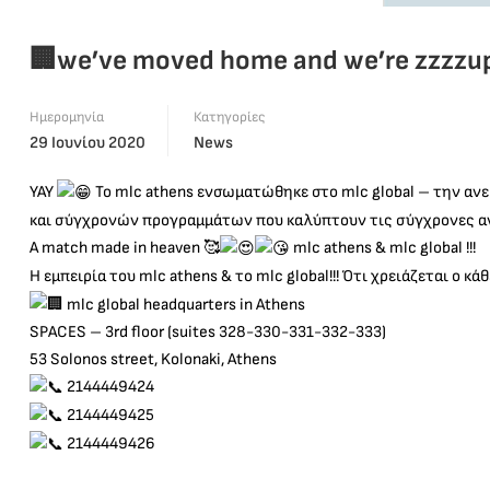
🏢we’ve moved home and we’re zzzzup
Ημερομηνία
Κατηγορίες
29 Ιουνίου 2020
News
ΥΑΥ
To mlc athens ενσωματώθηκε στο mlc global – την αν
και σύγχρονών προγραμμάτων που καλύπτουν τις σύγχρονες α
A match made in heaven 🥰
mlc athens & mlc global !!!
Η εμπειρία του mlc athens & το mlc global!!! Ότι χρειάζεται ο κά
mlc global headquarters in Athens
SPACES – 3rd floor (suites 328-330-331-332-333)
53 Solonos street, Kolonaki, Athens
2144449424
2144449425
2144449426