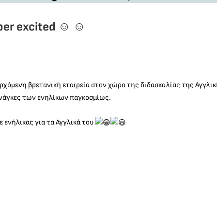
er excited ☺️ ☺️
ερχόμενη βρετανική εταιρεία στον χώρο της διδασκαλίας της Αγγλι
νάγκες των ενηλίκων παγκοσμίως.
θε ενήλικας για τα Αγγλικά του