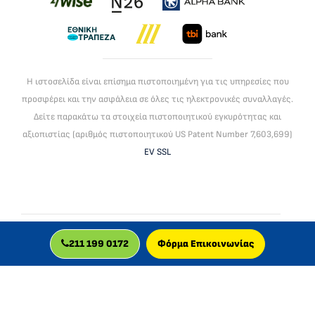
Η ιστοσελίδα είναι επίσημα πιστοποιημένη για τις υπηρεσίες που
προσφέρει και την ασφάλεια σε όλες τις ηλεκτρονικές συναλλαγές.
Δείτε παρακάτω τα στοιχεία πιστοποιητικού εγκυρότητας και
αξιοπιστίας (αριθμός πιστοποιητικού US Patent Number 7,603,699)
EV SSL
To mlc global ltd είναι βρεττανική εταιρεία, πιστοποιημένη για
211 199 0172
Φόρμα Επικοινωνίας
διαδικτυακά μαθήματα. Δραστηριοποιείται στην Ελλάδα από
το 2013.
© 2026 MLC GLOBAL LTD, UK.
Registered in England and Wales with company number:
11829629
.