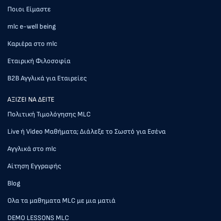
Ποιοι Είμαστε
mlc e-well being
Καριέρα στο mlc
Εταιρική Φιλοσοφία
Β2Β Αγγλικά για Εταιρείες
AΞΙΖΕΙ ΝΑ ΔΕΙΤΕ
Πολιτική Τιμολόγησης MLC
Live ή Video Μαθήματα; Διάλεξε το Σωστό για Εσένα
Αγγλικά στο mlc
Αίτηση Εγγραφής
Blog
Ολα τα μαθηματα MLC με μια ματιά
DEMO LESSONS MLC