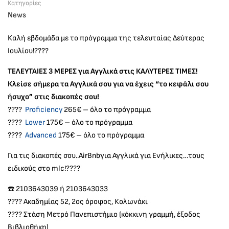
Κατηγορίες
News
Καλή εβδομάδα με το πρόγραμμα της τελευταίας Δεύτερας
Ιουλίου!????
ΤΕΛΕΥΤΑΙΕΣ 3 ΜΕΡΕΣ για Αγγλικά στις ΚΑΛΥΤΕΡΕΣ ΤΙΜΕΣ!
Κλείσε σήμερα τα Αγγλικά σου για να έχεις “το κεφάλι σου
ήσυχο” στις διακοπές σου!
????
Proficiency
265€ – όλο το πρόγραμμα
????
Lower
175€ – όλο το πρόγραμμα
????
Advanced
175€ – όλο το πρόγραμμα
Για τις διακοπές σου..AirBnbγια Αγγλικά για Ενήλικες…τους
ειδικούς στο mlc!????
☎️ 2103643039 ή 2103643033
???? Ακαδημίας 52, 2ος όροφος, Κολωνάκι
???? Στάση Μετρό Πανεπιστήμιο (κόκκινη γραμμή, έξοδος
Βιβλιοθήκη)