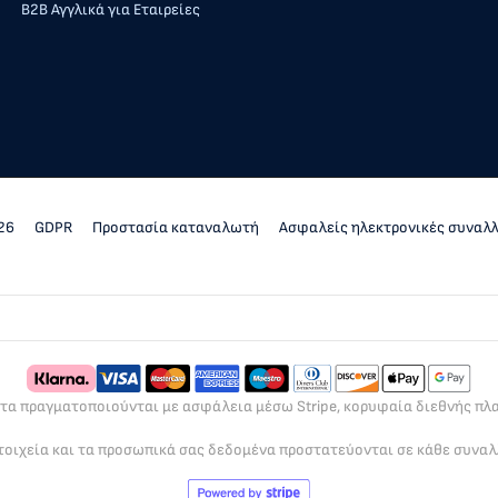
Β2Β Αγγλικά για Εταιρείες
26
GDPR
Προστασία καταναλωτή
Ασφαλείς ηλεκτρονικές συναλ
ρτα πραγματοποιούνται με ασφάλεια μέσω Stripe, κορυφαία διεθνής π
τοιχεία και τα προσωπικά σας δεδομένα προστατεύονται σε κάθε συνα