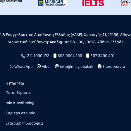
 & Επαγγελματική Διεύθυνση Ελλάδας (ΑΑΔΕ): Χαραυγής 11, 12136, Αθήν
Διοικητική Διεύθυνση: Ακαδημίας 98-100, 10678, Αθήνα, Ελλάδα
211 1990 172
698 0904 109
697 3490 401
WhatsApp
Viber
info@mlcglobal.uk
Επικοινωνία
Η ΕΤΑΙΡΕΙΑ
Ποιοι Είμαστε
mlc e-well being
Καριέρα στο mlc
Εταιρική Φιλοσοφία