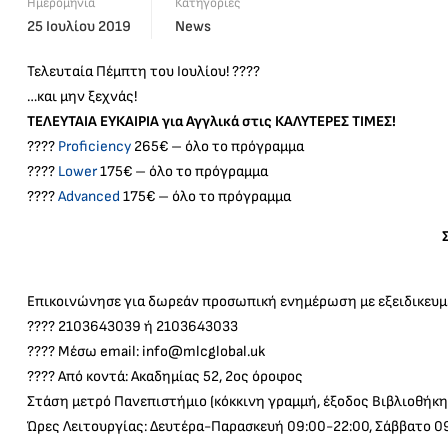
Ημερομηνία
Κατηγορίες
25 Ιουλίου 2019
News
Τελευταία Πέμπτη του Ιουλίου! ????
…και μην ξεχνάς!
ΤΕΛΕΥΤΑΙΑ ΕΥΚΑΙΡΙΑ για Αγγλικά στις ΚΑΛΥΤΕΡΕΣ ΤΙΜΕΣ!
????
Proficiency
265€ – όλο το πρόγραμμα
????
Lower
175€ – όλο το πρόγραμμα
????
Advanced
175€ – όλο το πρόγραμμα
Επικοινώνησε για δωρεάν προσωπική ενημέρωση με εξειδικευ
???? 2103643039 ή 2103643033
???? Μέσω email:
info@mlcglobal.uk
???? Από κοντά: Ακαδημίας 52, 2ος όροφος
Στάση μετρό Πανεπιστήμιο (κόκκινη γραμμή, έξοδος Βιβλιοθήκη
Ώρες Λειτουργίας: Δευτέρα-Παρασκευή 09:00-22:00, Σάββατο 0